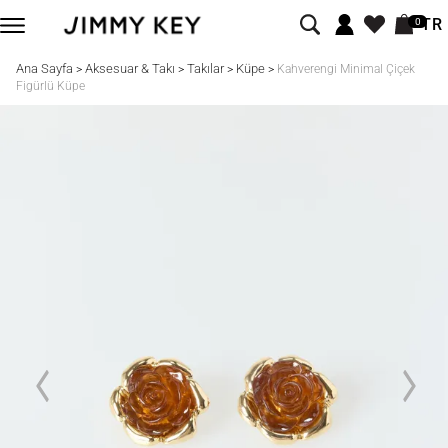
TR
0
Ana Sayfa
Aksesuar & Takı
Takılar
Küpe
>
>
>
>
Kahverengi Minimal Çiçek
Figürlü Küpe