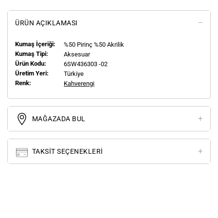
ÜRÜN AÇIKLAMASI
Kumaş İçeriği:
%50 Pirinç %50 Akrilik
Kumaş Tipi:
Aksesuar
Ürün Kodu:
6SW436303 -02
Üretim Yeri:
Türkiye
Renk:
Kahverengi
MAĞAZADA BUL
TAKSIT SEÇENEKLERI