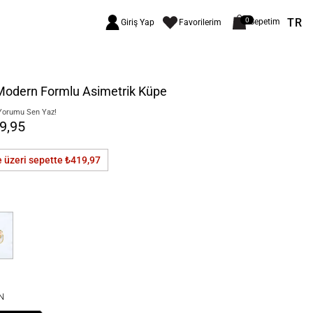
TR
0
Sepetim
Giriş Yap
Favorilerim
 Modern Formlu Asimetrik Küpe
Yorumu Sen Yaz!
9,95
e üzeri sepette
₺419,97
N