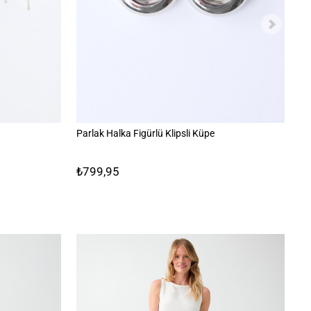
Parlak Halka Figürlü Klipsli Küpe
Pa
₺799,95
₺4