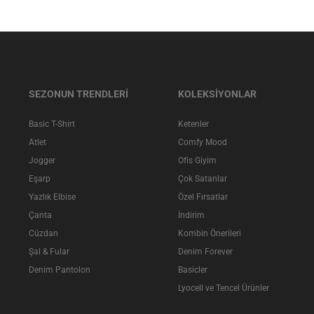
SEZONUN TRENDLERİ
KOLEKSİYONLAR
Basic T-Shirt
Ketenler
Atlet
Comfy Mood
Jogger
Ofis Giyim
Eşarp
Çok Satanlar
Yazlık Elbise
Özel Fırsatlar
Çanta
İndirim
Cüzdan
Kombin Önerileri
Şal & Fular
Denim Forever
Denim Pantolon
Basicler
Lyocell ve Tencel Ürünler