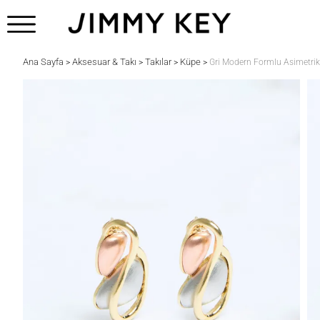
Ana Sayfa
Aksesuar & Takı
Takılar
Küpe
>
>
>
>
Gri Modern Formlu Asimetri