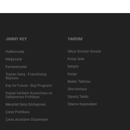
JIMMY KEY
YARDIM
Sıkça Sorulan Sorular
Hakkımızda
Kolay İade
Mağazalar
İletişim
Kampanyalar
Kargo
Toptan Satış - Franchising
Başvuru
Beden Tablosu
Key for Future - Staj Programı
Site Haritası
Kişisel Verilerin Korunması ve
Sipariş Takibi
Saklanması Politikası
Ödeme Seçenekleri
Mesafeli Satış Sözleşmesi
Çerez Politikası
Çerez Ayarlarını Düzenleyin