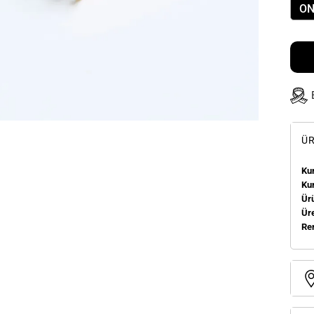
ON
ÜR
Kum
Ku
Ür
Üre
Re