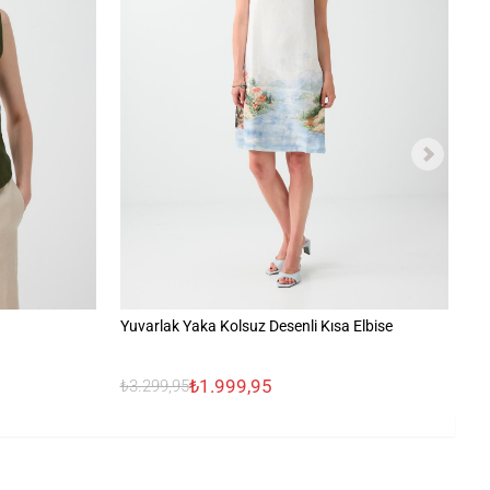
Yuvarlak Yaka Kolsuz Desenli Kısa Elbise
V 
₺1.999,95
₺
₺3.299,95