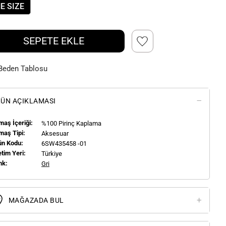
E SIZE
SEPETE EKLE
Beden Tablosu
ÜN AÇIKLAMASI
aş İçeriği:
%100 Pirinç Kaplama
maş Tipi:
Aksesuar
ün Kodu:
6SW435458 -01
tim Yeri:
Türkiye
nk:
Gri
MAĞAZADA BUL