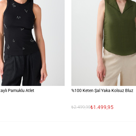
aylı Pamuklu Atlet
%100 Keten Şal Yaka Kolsuz Bluz
₺1.499,95
₺2.499,95