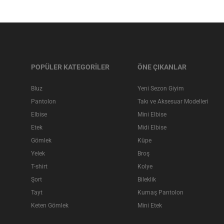
POPÜLER KATEGORİLER
ÖNE ÇIKANLAR
Bluz
Yeni Sezon Giyim
Pantolon
Takı ve Aksesuar Modelleri
Elbise
Mini Elbise
Etek
Midi Elbise
Gömlek
Küpe
Yelek
Broş
T-shirt
Kolye
Şort
Bileklik
Tayt
Kumaş Pantolon
Keten Gömlek
Mini Etek