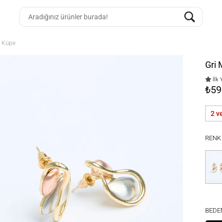
k Küpe
Gri
İlk 
₺59
2 v
RENK
BEDE