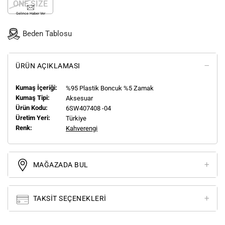
ONE SIZE
Gelince Haber Ver
Beden Tablosu
ÜRÜN AÇIKLAMASI
Kumaş İçeriği:
%95 Plastik Boncuk %5 Zamak
Kumaş Tipi:
Aksesuar
Ürün Kodu:
6SW407408 -04
Üretim Yeri:
Türkiye
Renk:
Kahverengi
MAĞAZADA BUL
TAKSIT SEÇENEKLERI