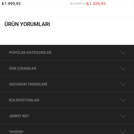
₺1.999,95
₺1.499,95
₺2.499,95
ÜRÜN YORUMLARI
POPÜLER KATEGORİLER
ÖNE ÇIKANLAR
SEZONUN TRENDLERİ
KOLEKSİYONLAR
JIMMY KEY
YARDIM