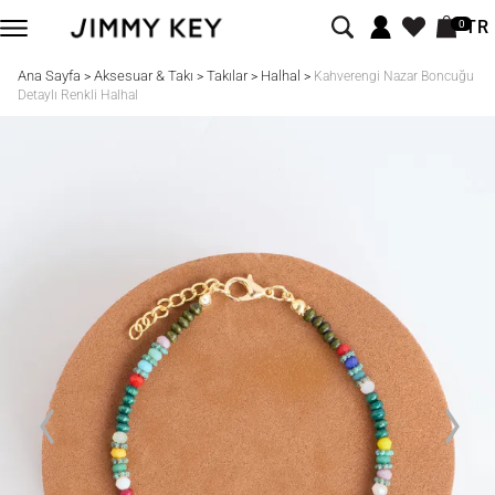
TR
0
Ana Sayfa
Aksesuar & Takı
Takılar
Halhal
>
>
>
>
Kahverengi Nazar Boncuğu
Detaylı Renkli Halhal