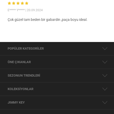
E***** Y*****
| 20.09.2024
Çok güzel tam beden bir gabardin ,paça boyu ideal.
POPÜLER KATEGORİLER
ÖNE ÇIKANLAR
SEZONUN TRENDLERİ
KOLEKSİYONLAR
JIMMY KEY