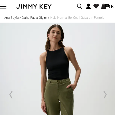
TR
0
Ana Sayfa
Daha Fazla Giyim
>
>
Haki Normal Bel Cepli Gabardin Pantolon