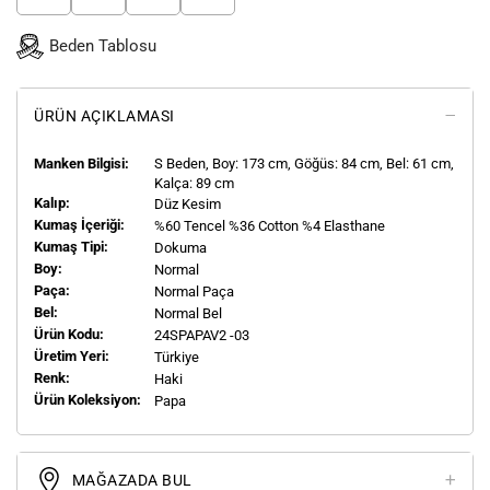
Beden Tablosu
ÜRÜN AÇIKLAMASI
Manken Bilgisi:
S
Beden, Boy:
173
cm, Göğüs: 84 cm, Bel: 61 cm,
Kalça: 89 cm
Kalıp:
Düz Kesim
Kumaş İçeriği:
%60 Tencel %36 Cotton %4 Elasthane
Kumaş Tipi:
Dokuma
Boy:
Normal
Paça:
Normal Paça
Bel:
Normal Bel
Ürün Kodu:
24SPAPAV2 -03
Üretim Yeri:
Türkiye
Renk:
Haki
Ürün Koleksiyon:
Papa
MAĞAZADA BUL