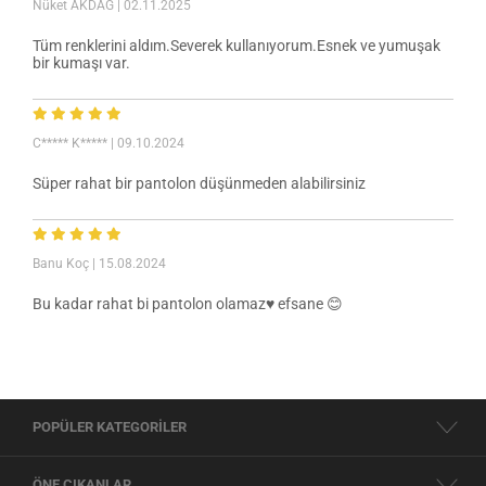
Nüket AKDAĞ
| 02.11.2025
Tüm renklerini aldım.Severek kullanıyorum.Esnek ve yumuşak
bir kumaşı var.
C***** K*****
| 09.10.2024
Süper rahat bir pantolon düşünmeden alabilirsiniz
Banu Koç
| 15.08.2024
Bu kadar rahat bi pantolon olamaz♥️ efsane 😊
POPÜLER KATEGORİLER
ÖNE ÇIKANLAR