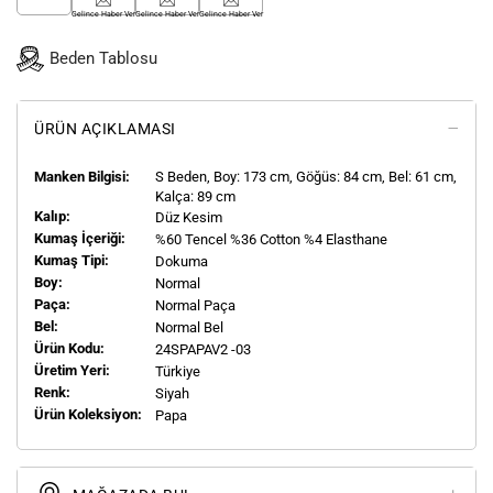
Gelince Haber Ver
Gelince Haber Ver
Gelince Haber Ver
Beden Tablosu
ÜRÜN AÇIKLAMASI
Manken Bilgisi:
S
Beden, Boy:
173
cm, Göğüs: 84 cm, Bel: 61 cm,
Kalça: 89 cm
Kalıp:
Düz Kesim
Kumaş İçeriği:
%60 Tencel %36 Cotton %4 Elasthane
Kumaş Tipi:
Dokuma
Boy:
Normal
Paça:
Normal Paça
Bel:
Normal Bel
Ürün Kodu:
24SPAPAV2 -03
Üretim Yeri:
Türkiye
Renk:
Siyah
Ürün Koleksiyon:
Papa