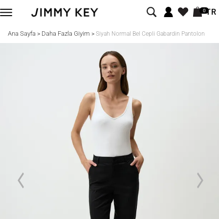
TR
0
Ana Sayfa
Daha Fazla Giyim
>
>
Siyah Normal Bel Cepli Gabardin Pantolon