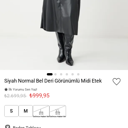
Siyah Normal Bel Deri Görünümlü Midi Etek
İlk Yorumu Sen Yaz!
₺999,95
₺2.699,95
S
M
L
XL
Gelince Haber Ver
Gelince Haber Ver