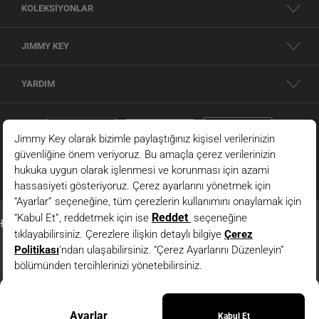
KOLEKSİYONLAR
JIMMY KEY
YARDIM
Siyah Normal Bel Deri Görünümlü Midi Etek
© 2026 - JIMMY KEY |
Bilgi Toplumu Hizmetleri