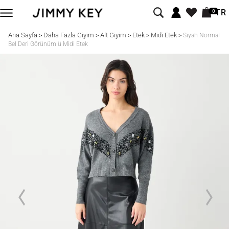
TR
0
Ana Sayfa
Daha Fazla Giyim
Alt Giyim
Etek
Midi Etek
>
>
>
>
>
Siyah Normal
Bel Deri Görünümlü Midi Etek