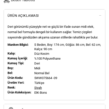
Beden Tablosu
ÜRÜN AÇIKLAMASI
Deri görünümlü yüzeyiyle net ve güçlü bir ifade sunan midi etek,
normal bel formuyla dengeli bir kullanım sağlar. Temiz çizgileri
sayesinde gündüzden akşama uzanan stillerde rahatlıkla yer bulur.
Manken Bilgisi:
S
Beden, Boy:
174
cm, Göğüs: 86 cm, Bel: 62 cm,
Kalça: 90 cm
Kalıp:
Düz Kesim
Kumaş İçeriği:
%100 Polyurethane
Kumaş Tipi:
Deri
Boy:
Midi
Bel:
Normal Bel
Ürün Kodu:
5WW075664 -09
Üretim Yeri:
Türkiye
Renk:
Siyah
Ürün Koleksiyon:
EtK-Borıs