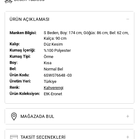
ÜRÜN AÇIKLAMASI
Manken Bilgisi:
S
Beden, Boy:
174
cm, Göğüs: 86 cm, Bel: 62 cm,
Kalça: 90 cm
Kalıp:
Düz Kesim
Kumaş İçeriği:
%100 Polyester
Kumaş Tipi:
Örme
Boy:
Kısa
Bel:
Normal Bel
Ürün Kodu:
6SW076648 -03
Üretim Yeri:
Türkiye
Renk:
Kahverengi
Ürün Koleksiyon:
EtK-Eronet
MAĞAZADA BUL
TAKSIT SEÇENEKLERI