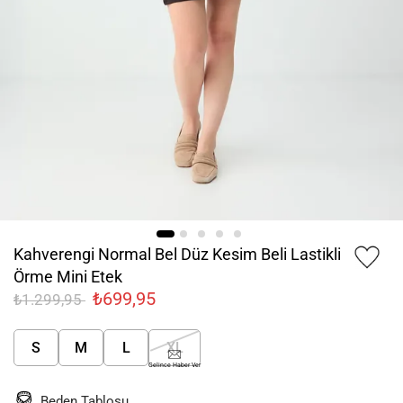
Kahverengi Normal Bel Düz Kesim Beli Lastikli
Örme Mini Etek
₺699,95
₺1.299,95
S
M
L
XL
Gelince Haber Ver
Beden Tablosu