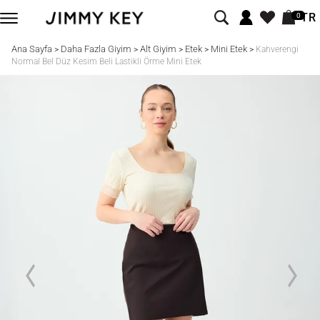
TR
0
Ana Sayfa
Daha Fazla Giyim
Alt Giyim
Etek
Mini Etek
>
>
>
>
>
Kahverengi
Normal Bel Düz Kesim Beli Lastikli Örme Mini Etek