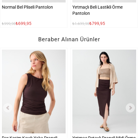
Normal Bel Pliseli Pantolon
Yırtmaçlı Beli Lastikli Örme
Pantolon
₺699,95
₺799,95
₺999,95
₺1.699,95
Beraber Alınan Ürünler
Dar Kesim Kayık Yaka Drapeli
Yırtmaç Detaylı Drapeli Midi Örme