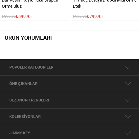
Örme Bluz
Etek
₺699,95
₺799,95
₺899,95
₺999,95
ÜRÜN YORUMLARI
POPÜLER KATEGORİLER
ÖNE ÇIKANLAR
SEZONUN TRENDLERİ
KOLEKSİYONLAR
JIMMY KEY