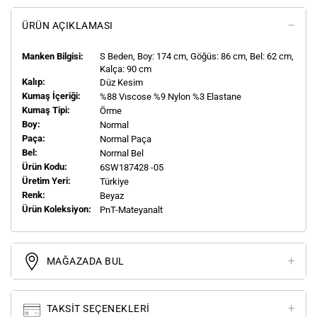
ÜRÜN AÇIKLAMASI
Manken Bilgisi:
S
Beden, Boy:
174
cm, Göğüs: 86 cm, Bel: 62 cm,
Kalça: 90 cm
Kalıp:
Düz Kesim
Kumaş İçeriği:
%88 Vıscose %9 Nylon %3 Elastane
Kumaş Tipi:
Örme
Boy:
Normal
Paça:
Normal Paça
Bel:
Normal Bel
Ürün Kodu:
6SW187428 -05
Üretim Yeri:
Türkiye
Renk:
Beyaz
Ürün Koleksiyon:
PnT-Mateyanalt
MAĞAZADA BUL
TAKSIT SEÇENEKLERI