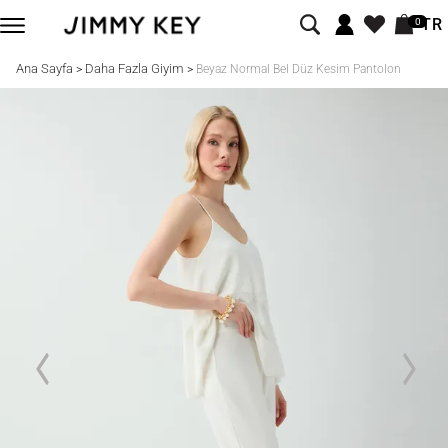
TR
0
Ana Sayfa
Daha Fazla Giyim
>
>
Beyaz Normal Bel Düz Kesim Pantolon