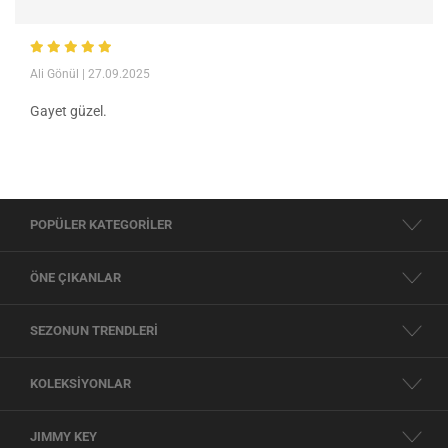
Ali Gönül
| 27.09.2025
Gayet güzel.
POPÜLER KATEGORİLER
ÖNE ÇIKANLAR
SEZONUN TRENDLERİ
KOLEKSİYONLAR
JIMMY KEY