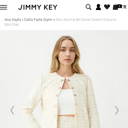
TR
0
Ana Sayfa
Daha Fazla Giyim
>
>
Ekru Normal Bel Ekose Desenli Dokuma
Mini Etek