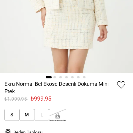
Ekru Normal Bel Ekose Desenli Dokuma Mini
Etek
₺999,95
₺1.999,95
S
M
L
XL
Gelince Haber Ver
Beden Tablosu