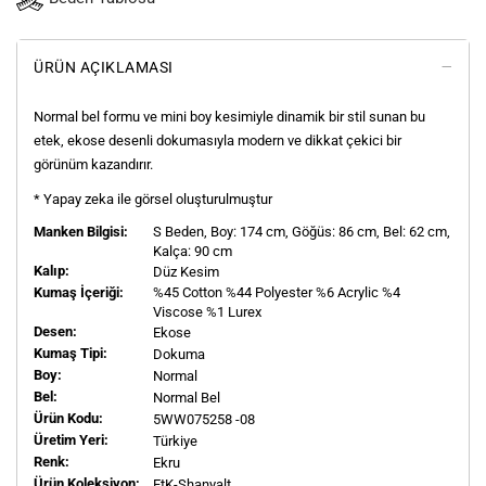
ÜRÜN AÇIKLAMASI
Normal bel formu ve mini boy kesimiyle dinamik bir stil sunan bu
etek, ekose desenli dokumasıyla modern ve dikkat çekici bir
görünüm kazandırır.
* Yapay zeka ile görsel oluşturulmuştur
Manken Bilgisi:
S
Beden, Boy:
174
cm, Göğüs: 86 cm, Bel: 62 cm,
Kalça: 90 cm
Kalıp:
Düz Kesim
Kumaş İçeriği:
%45 Cotton %44 Polyester %6 Acrylic %4
Viscose %1 Lurex
Desen:
Ekose
Kumaş Tipi:
Dokuma
Boy:
Normal
Bel:
Normal Bel
Ürün Kodu:
5WW075258 -08
Üretim Yeri:
Türkiye
Renk:
Ekru
Ürün Koleksiyon:
EtK-Shanyalt