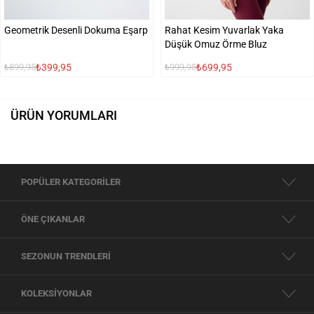
Geometrik Desenli Dokuma Eşarp
Rahat Kesim Yuvarlak Yaka
Düşük Omuz Örme Bluz
₺399,95
₺699,95
₺899,95
₺999,95
ÜRÜN YORUMLARI
POPÜLER KATEGORİLER
ÖNE ÇIKANLAR
SEZONUN TRENDLERİ
KOLEKSİYONLAR