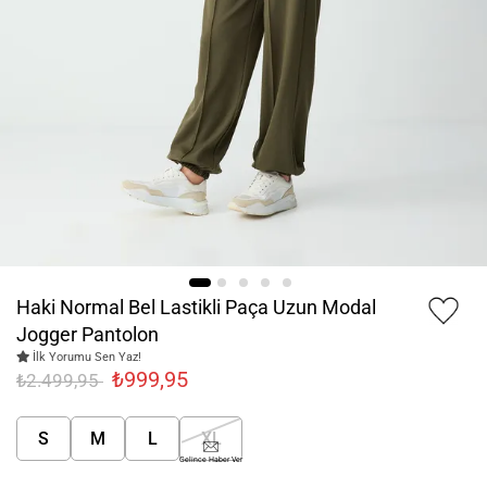
Haki Normal Bel Lastikli Paça Uzun Modal
Jogger Pantolon
İlk Yorumu Sen Yaz!
₺999,95
₺2.499,95
S
M
L
XL
Gelince Haber Ver