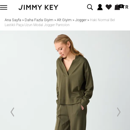
TR
0
Ana Sayfa
Daha Fazla Giyim
Alt Giyim
Jogger
>
>
>
>
Haki Normal Bel
Lastikli Paça Uzun Modal Jogger Pantolon