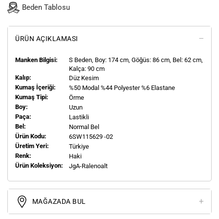
Beden Tablosu
ÜRÜN AÇIKLAMASI
Manken Bilgisi:
S
Beden, Boy:
174
cm, Göğüs: 86 cm, Bel: 62 cm,
Kalça: 90 cm
Kalıp:
Düz Kesim
Kumaş İçeriği:
%50 Modal %44 Polyester %6 Elastane
Kumaş Tipi:
Örme
Boy:
Uzun
Paça:
Lastikli
Bel:
Normal Bel
Ürün Kodu:
6SW115629 -02
Üretim Yeri:
Türkiye
Renk:
Haki
Ürün Koleksiyon:
JgA-Ralenoalt
MAĞAZADA BUL