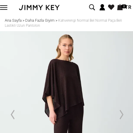
TR
0
Ana Sayfa
Daha Fazla Giyim
>
>
Kahverengi Normal Bel Normal Paça Beli
Lastikli Uzun Pantolon