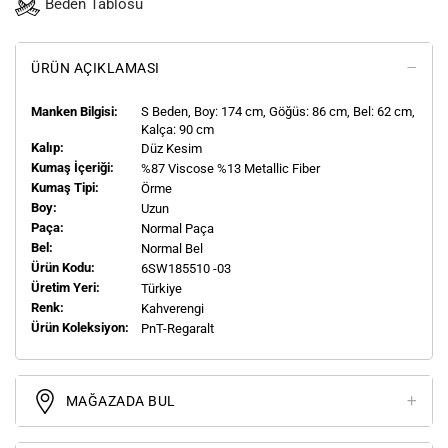
Beden Tablosu
ÜRÜN AÇIKLAMASI
Manken Bilgisi:
S
Beden, Boy:
174
cm, Göğüs: 86 cm, Bel: 62 cm,
Kalça: 90 cm
Kalıp:
Düz Kesim
Kumaş İçeriği:
%87 Viscose %13 Metallic Fiber
Kumaş Tipi:
Örme
Boy:
Uzun
Paça:
Normal Paça
Bel:
Normal Bel
Ürün Kodu:
6SW185510 -03
Üretim Yeri:
Türkiye
Renk:
Kahverengi
Ürün Koleksiyon:
PnT-Regaralt
MAĞAZADA BUL