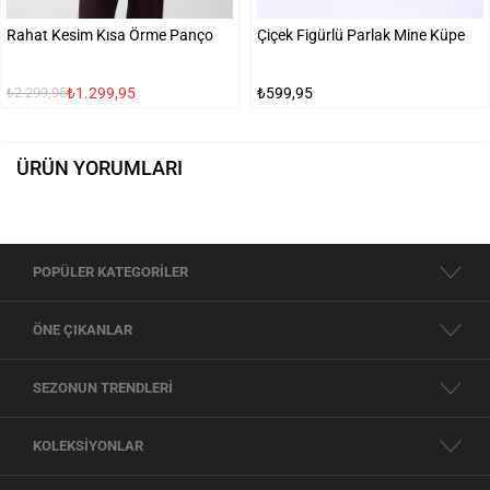
Rahat Kesim Kısa Örme Panço
Çiçek Figürlü Parlak Mine Küpe
₺1.299,95
₺599,95
₺2.299,95
ÜRÜN YORUMLARI
POPÜLER KATEGORİLER
ÖNE ÇIKANLAR
SEZONUN TRENDLERİ
KOLEKSİYONLAR