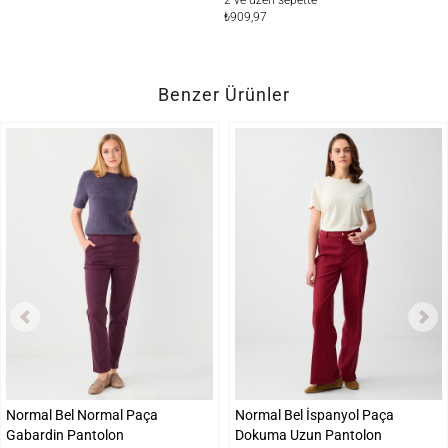
2 ve üzeri sepette
2 
₺909,97
₺9
Benzer Ürünler
Normal Bel Normal Paça
Normal Bel İspanyol Paça
Gabardin Pantolon
Dokuma Uzun Pantolon