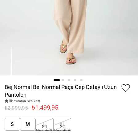
Bej Normal Bel Normal Paça Cep Detaylı Uzun
Pantolon
İlk Yorumu Sen Yaz!
₺1.499,95
₺2.999,95
S
M
L
XL
Gelince Haber Ver
Gelince Haber Ver