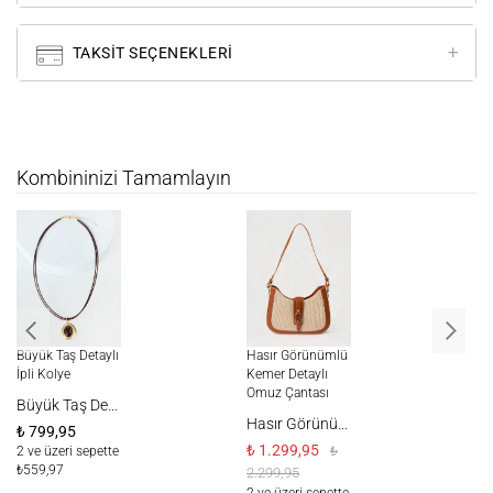
TAKSIT SEÇENEKLERI
Kombininizi Tamamlayın
Büyük Taş Detaylı
Hasır Görünümlü
Ha
İpli Kolye
Kemer Detaylı
Ke
Omuz Çantası
Om
Büyük Taş Detaylı İpli Kolye
Hasır Görünümlü Kemer Detaylı Omuz Çantası
₺ 799,95
₺ 1.299,95
₺ 
₺
2 ve üzeri sepette
₺559,97
2.299,95
2.