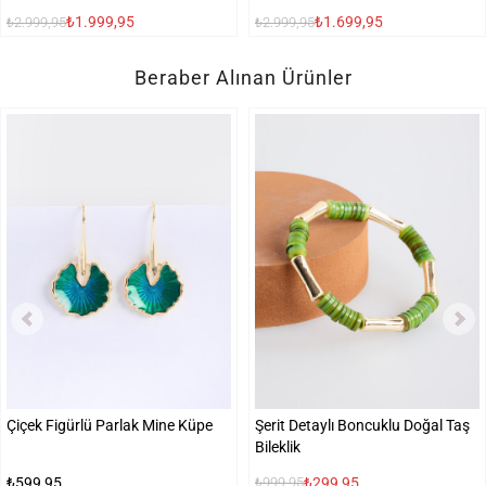
₺1.999,95
₺1.699,95
₺2.999,95
₺2.999,95
Beraber Alınan Ürünler
Çiçek Figürlü Parlak Mine Küpe
Şerit Detaylı Boncuklu Doğal Taş
Bileklik
₺599,95
₺299,95
₺999,95