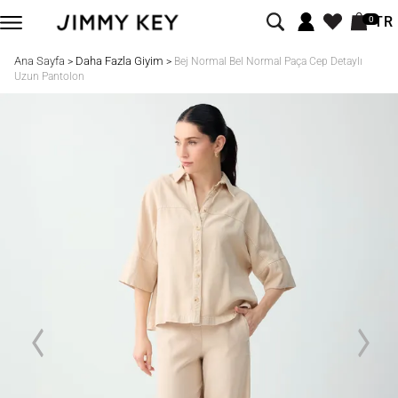
TR
0
Ana Sayfa
Daha Fazla Giyim
>
>
Bej Normal Bel Normal Paça Cep Detaylı
Uzun Pantolon