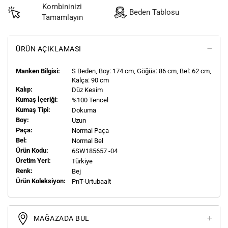
Kombininizi
Beden Tablosu
Tamamlayın
ÜRÜN AÇIKLAMASI
Manken Bilgisi:
S
Beden, Boy:
174
cm, Göğüs: 86 cm, Bel: 62 cm,
Kalça: 90 cm
Kalıp:
Düz Kesim
Kumaş İçeriği:
%100 Tencel
Kumaş Tipi:
Dokuma
Boy:
Uzun
Paça:
Normal Paça
Bel:
Normal Bel
Ürün Kodu:
6SW185657 -04
Üretim Yeri:
Türkiye
Renk:
Bej
Ürün Koleksiyon:
PnT-Urtubaalt
MAĞAZADA BUL