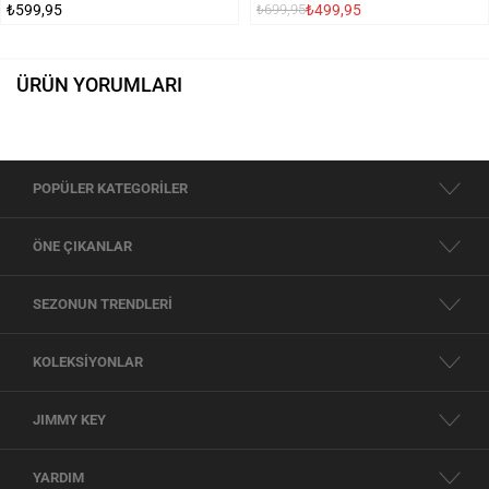
₺599,95
₺499,95
₺699,95
ÜRÜN YORUMLARI
POPÜLER KATEGORİLER
ÖNE ÇIKANLAR
SEZONUN TRENDLERİ
KOLEKSİYONLAR
JIMMY KEY
YARDIM