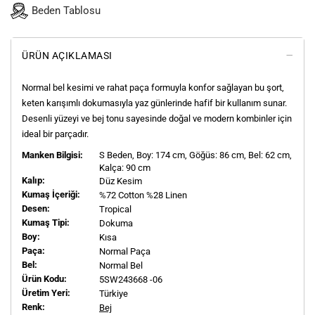
Beden Tablosu
ÜRÜN AÇIKLAMASI
Normal bel kesimi ve rahat paça formuyla konfor sağlayan bu şort,
keten karışımlı dokumasıyla yaz günlerinde hafif bir kullanım sunar.
Desenli yüzeyi ve bej tonu sayesinde doğal ve modern kombinler için
ideal bir parçadır.
Manken Bilgisi:
S
Beden, Boy:
174
cm, Göğüs: 86 cm, Bel: 62 cm,
Kalça: 90 cm
Kalıp:
Düz Kesim
Kumaş İçeriği:
%72 Cotton %28 Linen
Desen:
Tropical
Kumaş Tipi:
Dokuma
Boy:
Kısa
Paça:
Normal Paça
Bel:
Normal Bel
Ürün Kodu:
5SW243668 -06
Üretim Yeri:
Türkiye
Renk:
Bej