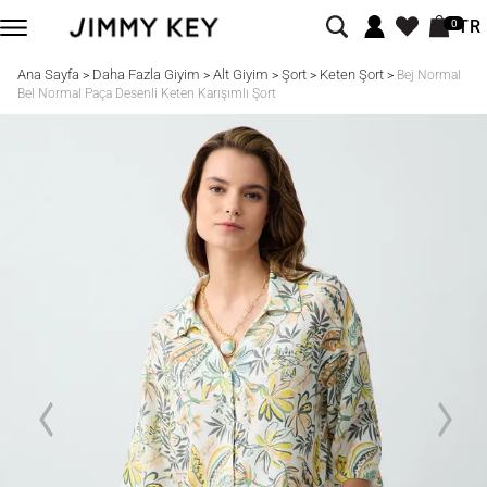
TR
0
Ana Sayfa
Daha Fazla Giyim
Alt Giyim
Şort
Keten Şort
>
>
>
>
>
Bej Normal
Bel Normal Paça Desenli Keten Karışımlı Şort