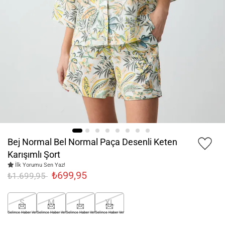
Bej Normal Bel Normal Paça Desenli Keten
Karışımlı Şort
İlk Yorumu Sen Yaz!
₺699,95
₺1.699,95
S
M
L
XL
Gelince Haber Ver
Gelince Haber Ver
Gelince Haber Ver
Gelince Haber Ver