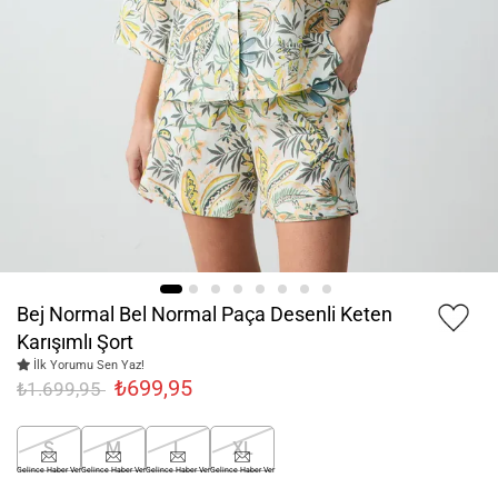
Bej Normal Bel Normal Paça Desenli Keten
Karışımlı Şort
İlk Yorumu Sen Yaz!
₺699,95
₺1.699,95
S
M
L
XL
Gelince Haber Ver
Gelince Haber Ver
Gelince Haber Ver
Gelince Haber Ver