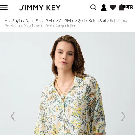
TR
0
Ana Sayfa
Daha Fazla Giyim
Alt Giyim
Şort
Keten Şort
>
>
>
>
>
Bej Normal
Bel Normal Paça Desenli Keten Karışımlı Şort