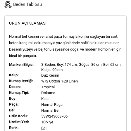
Beden Tablosu
ÜRÜN AÇIKLAMASI
Normal bel kesimi ve rahat paça formuyla konfor sağlayan bu şort,
keten karışımlı dokumasıyla yaz günlerinde hafif bir kullanım sunar.
Desenli yüzeyi ve bej tonu sayesinde doğal ve modern kombinler için
ideal bir parçadır.
Manken Bilgisi:
S
Beden, Boy:
174
cm, Göğüs: 86 cm, Bel: 62 cm,
Kalça: 90 cm
Kalıp:
Düz Kesim
Kumaş İçeriği:
%72 Cotton %28 Linen
Desen:
Tropical
Kumaş Tipi:
Dokuma
Boy:
Kısa
Paça:
Normal Paça
Bel:
Normal Bel
Ürün Kodu:
5SW243668 -06
Üretim Yeri:
Türkiye
Renk:
Bej