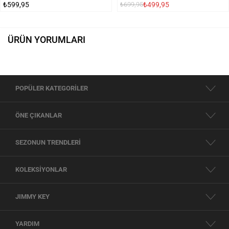
₺599,95
₺499,95
₺699,95
ÜRÜN YORUMLARI
POPÜLER KATEGORİLER
ÖNE ÇIKANLAR
SEZONUN TRENDLERİ
KOLEKSİYONLAR
JIMMY KEY
YARDIM