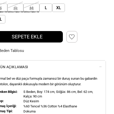
S
S
M
L
XL
aber Ver
Gelince Haber Ver
Gelince Haber Ver
L
SEPETE EKLE
Beden Tablosu
ÜN AÇIKLAMASI
mal bel ve düz paça formuyla zamansız bir duruş sunan bu gabardin
tolon, dayanıklı dokusuyla modern bir görünüm oluşturur.
ken Bilgisi:
S
Beden, Boy:
174
cm, Göğüs: 86 cm, Bel: 62 cm,
Kalça: 90 cm
ıp:
Düz Kesim
aş İçeriği:
%60 Tencel %36 Cotton %4 Elasthane
maş Tipi:
Dokuma