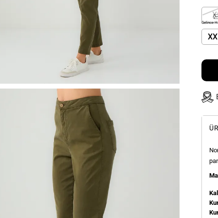
X
Gelince H
XX
ÜR
Nor
pan
Man
Kal
Kum
Ku