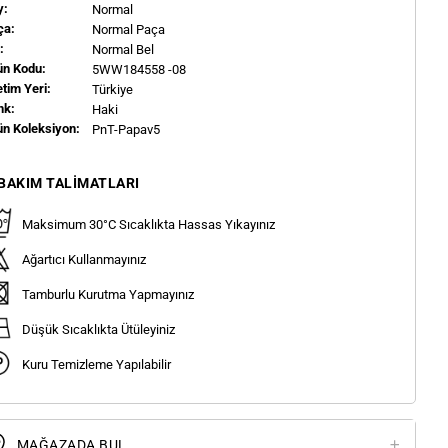
y:
Normal
ça:
Normal Paça
l:
Normal Bel
ün Kodu:
5WW184558 -08
tim Yeri:
Türkiye
nk:
Haki
ün Koleksiyon:
PnT-Papav5
BAKIM TALIMATLARI
Maksimum 30°C Sıcaklıkta Hassas Yıkayınız
Ağartıcı Kullanmayınız
Tamburlu Kurutma Yapmayınız
Düşük Sıcaklıkta Ütüleyiniz
Kuru Temizleme Yapılabilir
MAĞAZADA BUL