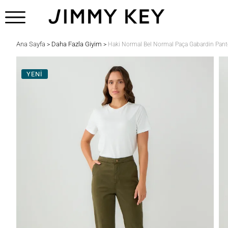
Ana Sayfa
Daha Fazla Giyim
>
>
Haki Normal Bel Normal Paça Gabardin Pant
YENİ