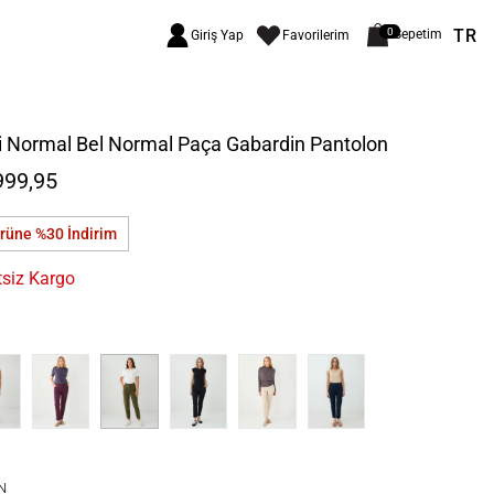
TR
0
Sepetim
Giriş Yap
Favorilerim
i Normal Bel Normal Paça Gabardin Pantolon
999,95
ürüne %30
İndirim
tsiz Kargo
N