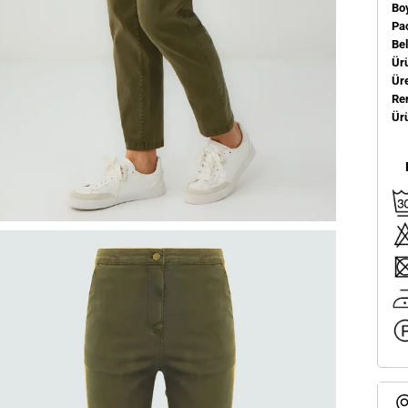
Bo
Pa
Be
Ür
Üre
Re
Ür