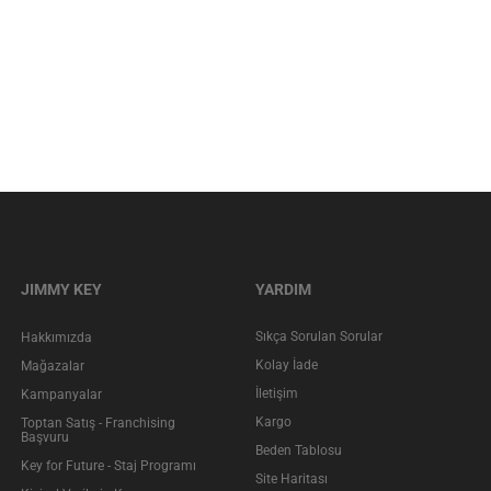
JIMMY KEY
YARDIM
Sıkça Sorulan Sorular
Hakkımızda
Kolay İade
Mağazalar
İletişim
Kampanyalar
Kargo
Toptan Satış - Franchising
Başvuru
Beden Tablosu
Key for Future - Staj Programı
Site Haritası