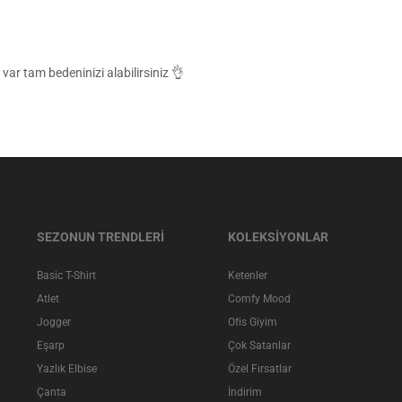
ar tam bedeninizi alabilirsiniz 👌
SEZONUN TRENDLERİ
KOLEKSİYONLAR
Basic T-Shirt
Ketenler
Atlet
Comfy Mood
Jogger
Ofis Giyim
Eşarp
Çok Satanlar
Yazlık Elbise
Özel Fırsatlar
Çanta
İndirim