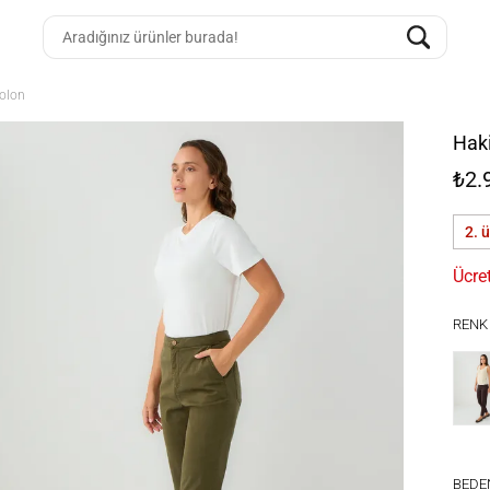
olon
Hak
₺2.
2. 
Ücre
RENK
BEDE