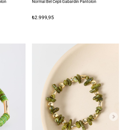
olon
Normal Bel Cepli Gabardin Pantolon
Yü
Pa
₺2.999,95
₺