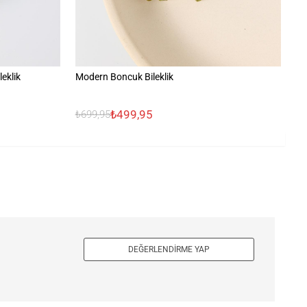
leklik
Modern Boncuk Bileklik
Bü
₺499,95
₺699,95
₺1
DEĞERLENDIRME YAP