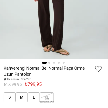
Kahverengi Normal Bel Normal Paça Örme
Uzun Pantolon
İlk Yorumu Sen Yaz!
₺799,95
₺1.699,95
S
M
L
XL
Gelince Haber Ver