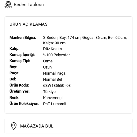
Beden Tablosu
ÜRÜN AÇIKLAMASI
Manken Bilgisi:
S
Beden, Boy:
174
cm, Göğüs: 86 cm, Bel: 62 cm,
Kalça: 90 cm
Kalıp:
Düz Kesim
Kumaş İçeriği:
%100 Polyester
Kumaş Tipi:
Örme
Boy:
Uzun
Paça:
Normal Paça
Bel:
Normal Bel
Ürün Kodu:
6SW185650 -03
Üretim Yeri:
Türkiye
Renk:
Kahverengi
Ürün Koleksiyon:
PnT-Lumaralt
MAĞAZADA BUL