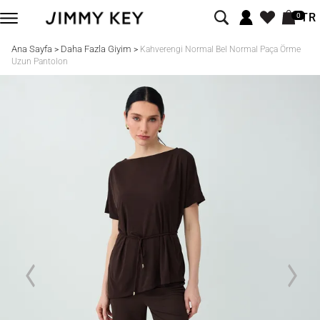
TR
0
Ana Sayfa
Daha Fazla Giyim
>
>
Kahverengi Normal Bel Normal Paça Örme
Uzun Pantolon