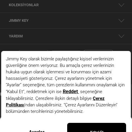
KOLEKSİYONLAR
JIMMY KEY
YARDIM
Kahverengi Normal Bel Normal Paça Örme Uzun Pantolon
© 2026 - JIMMY KEY |
Bilgi Toplumu Hizmetleri