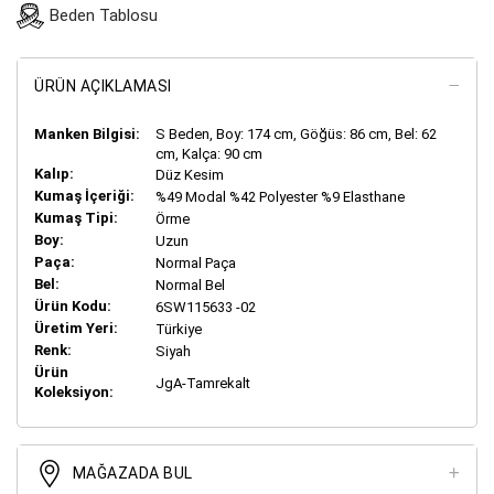
Beden Tablosu
ÜRÜN AÇIKLAMASI
Manken Bilgisi:
S
Beden, Boy:
174
cm, Göğüs: 86 cm, Bel: 62
cm, Kalça: 90 cm
Kalıp:
Düz Kesim
Kumaş İçeriği:
%49 Modal %42 Polyester %9 Elasthane
Kumaş Tipi:
Örme
Boy:
Uzun
Paça:
Normal Paça
Bel:
Normal Bel
Ürün Kodu:
6SW115633 -02
Üretim Yeri:
Türkiye
Renk:
Siyah
Ürün
JgA-Tamrekalt
Koleksiyon:
MAĞAZADA BUL