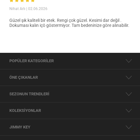
Nihat Arlı
| 02.06.2026
Güzel şık kaliteli bir etek. Rengi çok güzel. Kesimi dar değil .
Dokuması kalın içö göstermiyor. Tam bedeninize göre alınabilir.
POPÜLER KATEGORİLER
ÖNE ÇIKANLAR
SEZONUN TRENDLERİ
KOLEKSİYONLAR
JIMMY KEY