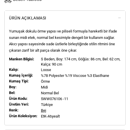
ÜRÜN AÇIKLAMASI
Yumuşak dokulu örme yapısı ve piliseli formuyla hareketli bir ifade
sunan midi etek, normal bel kesimiyle dengeli bir kullanım sağlar.
Akıcı yapısı sayesinde sade üstlerle birleştiğinde stilin ritmini öne
çıkaran zarif bir alt parça olarak öne çıkar.
Manken Bilgisi:
S
Beden, Boy:
174
cm, Göğüs: 86 cm, Bel: 62 cm,
Kalça: 90 cm
Kalıp:
Loose
Kumaş İçeriği:
%78 Polyester %19 Viscose %3 Elasthane
Kumaş Tipi:
Örme
Boy:
Midi
Bel:
Normal Bel
Ürün Kodu:
5WW076106 -11
Üretim Yeri:
Türkiye
Renk:
Bej
Ürün Koleksiyon:
EtK-Atıyealt