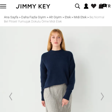
TR
0
Ana Sayfa
Daha Fazla Giyim
Alt Giyim
Etek
Midi Etek
>
>
>
>
>
Bej Normal
Bel Piliseli Yumuşak Dokulu Örme Midi Etek