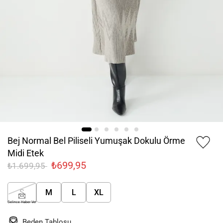
Bej Normal Bel Piliseli Yumuşak Dokulu Örme
Midi Etek
₺699,95
₺1.699,95
S
M
L
XL
Gelince Haber Ver
Beden Tablosu