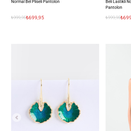
Normal Bel Pliseli Pantolon
Beli Lastikli
Pantolon
₺699,95
₺699
₺999,95
₺999,95