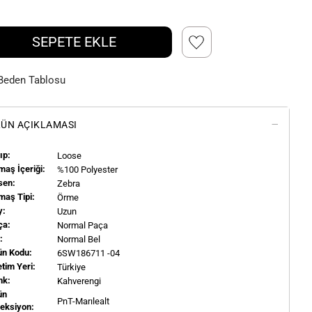
SEPETE EKLE
Beden Tablosu
ÜN AÇIKLAMASI
ıp:
Loose
aş İçeriği:
%100 Polyester
sen:
Zebra
maş Tipi:
Örme
y:
Uzun
ça:
Normal Paça
l:
Normal Bel
ün Kodu:
6SW186711 -04
tim Yeri:
Türkiye
nk:
Kahverengi
ün
PnT-Marılealt
leksiyon: