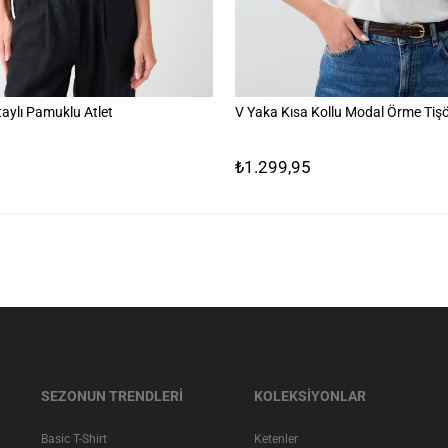
aylı Pamuklu Atlet
V Yaka Kısa Kollu Modal Örme Tişö
₺1.299,95
SEZONUN TRENDLERİ
KOLEKSİYONLAR
Basic T-Shirt
Ketenler