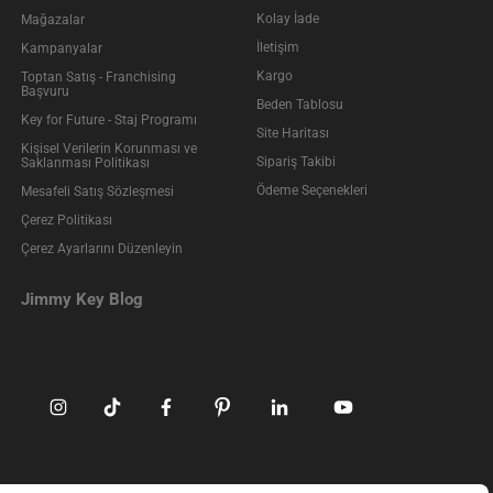
Kolay İade
Mağazalar
İletişim
Kampanyalar
Kargo
Toptan Satış - Franchising
Başvuru
Beden Tablosu
Key for Future - Staj Programı
Site Haritası
Kişisel Verilerin Korunması ve
Sipariş Takibi
Saklanması Politikası
Ödeme Seçenekleri
Mesafeli Satış Sözleşmesi
Çerez Politikası
Çerez Ayarlarını Düzenleyin
Jimmy Key Blog