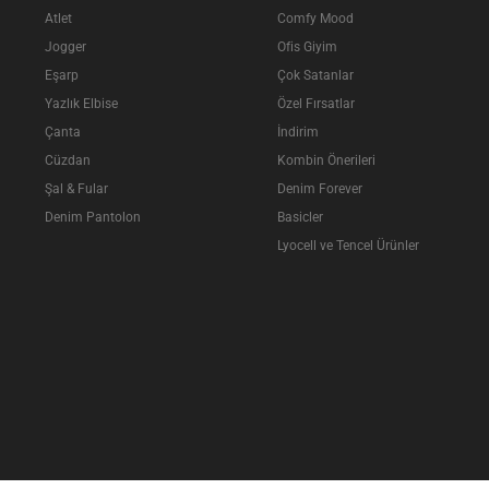
Atlet
Comfy Mood
Jogger
Ofis Giyim
Eşarp
Çok Satanlar
Yazlık Elbise
Özel Fırsatlar
Çanta
İndirim
Cüzdan
Kombin Önerileri
Şal & Fular
Denim Forever
Denim Pantolon
Basicler
Lyocell ve Tencel Ürünler