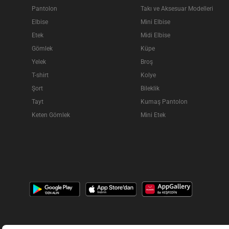
Pantolon
Takı ve Aksesuar Modelleri
Elbise
Mini Elbise
Etek
Midi Elbise
Gömlek
Küpe
Yelek
Broş
T-shirt
Kolye
Şort
Bileklik
Tayt
Kumaş Pantolon
Keten Gömlek
Mini Etek