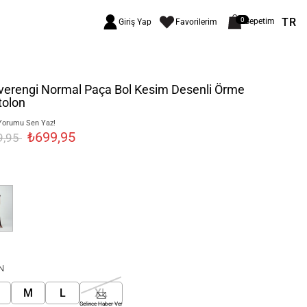
TR
0
Sepetim
Giriş Yap
Favorilerim
verengi Normal Paça Bol Kesim Desenli Örme
tolon
Yorumu Sen Yaz!
₺699,95
9,95
N
M
L
XL
Gelince Haber Ver