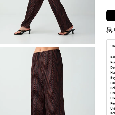
ÜR
Kal
Kum
De
Ku
Bo
Pa
Be
Ür
Üre
Re
Ür
Ko