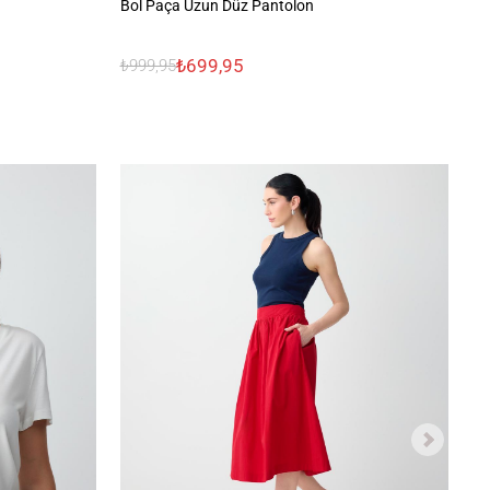
Bol Paça Uzun Düz Pantolon
Be
₺699,95
₺999,95
₺1