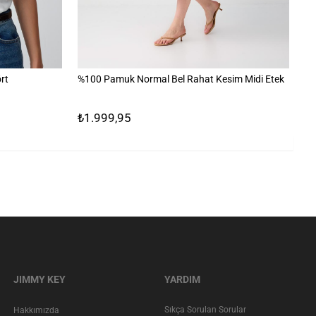
rt
%100 Pamuk Normal Bel Rahat Kesim Midi Etek
%1
₺1.999,95
₺
JIMMY KEY
YARDIM
Sıkça Sorulan Sorular
Hakkımızda