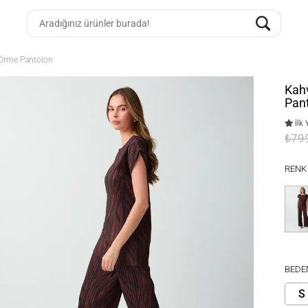
 Örme Pantolon
Kah
Pan
İlk 
₺79
RENK
BEDE
S