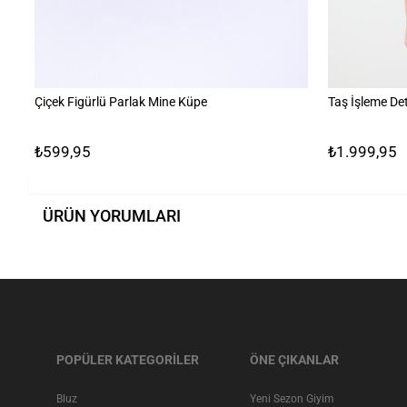
Çiçek Figürlü Parlak Mine Küpe
Taş İşleme Det
₺599,95
₺1.999,95
ÜRÜN YORUMLARI
POPÜLER KATEGORİLER
ÖNE ÇIKANLAR
Bluz
Yeni Sezon Giyim