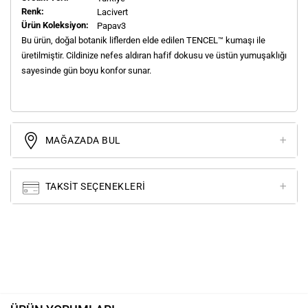
Renk:
Lacivert
Ürün Koleksiyon:
Papav3
Bu ürün, doğal botanik liflerden elde edilen TENCEL™ kumaşı ile
üretilmiştir. Cildinize nefes aldıran hafif dokusu ve üstün yumuşaklığı
sayesinde gün boyu konfor sunar.
MAĞAZADA BUL
TAKSIT SEÇENEKLERI