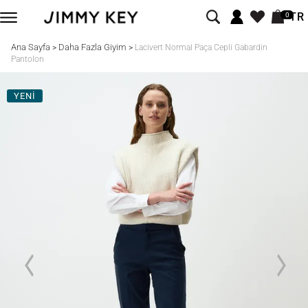
TR
0
Ana Sayfa
Daha Fazla Giyim
>
>
Lacivert Normal Paça Cepli Gabardin
Pantolon
YENİ