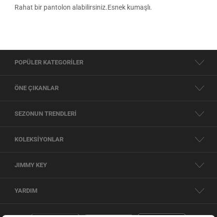
Rahat bir pantolon alabilirsiniz.Esnek kumaşlı.
POPÜLER KATEGORİLER
ÖNE ÇIKANLAR
SEZONUN TRENDLERİ
KOLEKSİYONLAR
JIMMY KEY
YARDIM