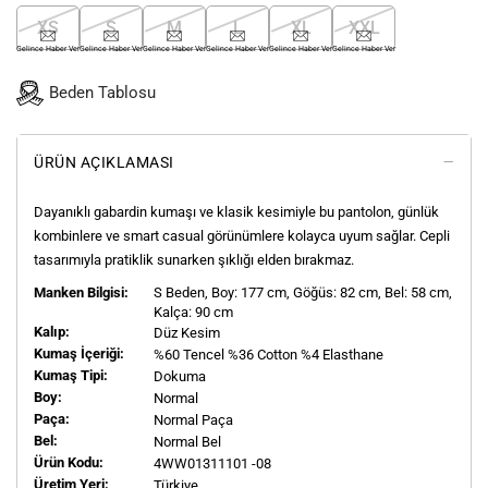
XS
S
M
L
XL
XXL
Gelince Haber Ver
Gelince Haber Ver
Gelince Haber Ver
Gelince Haber Ver
Gelince Haber Ver
Gelince Haber Ver
Beden Tablosu
ÜRÜN AÇIKLAMASI
Dayanıklı gabardin kumaşı ve klasik kesimiyle bu pantolon, günlük
kombinlere ve smart casual görünümlere kolayca uyum sağlar. Cepli
tasarımıyla pratiklik sunarken şıklığı elden bırakmaz.
Manken Bilgisi:
S
Beden, Boy:
177
cm, Göğüs: 82 cm, Bel: 58 cm,
Kalça: 90 cm
Kalıp:
Düz Kesim
Kumaş İçeriği:
%60 Tencel %36 Cotton %4 Elasthane
Kumaş Tipi:
Dokuma
Boy:
Normal
Paça:
Normal Paça
Bel:
Normal Bel
Ürün Kodu:
4WW01311101 -08
Üretim Yeri:
Türkiye