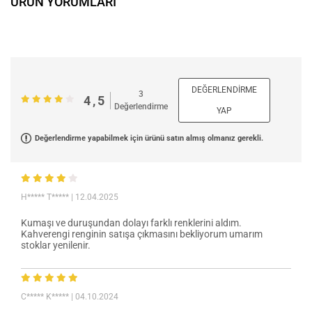
ÜRÜN YORUMLARI
DEĞERLENDIRME
3
4,5
Değerlendirme
YAP
Değerlendirme yapabilmek için ürünü satın almış olmanız gerekli.
H***** T*****
| 12.04.2025
Kumaşı ve duruşundan dolayı farklı renklerini aldım.
Kahverengi renginin satışa çıkmasını bekliyorum umarım
stoklar yenilenir.
C***** K*****
| 04.10.2024