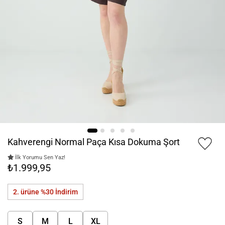
Kahverengi Normal Paça Kısa Dokuma Şort
İlk Yorumu Sen Yaz!
₺1.999,95
2. ürüne %30
İndirim
S
M
L
XL