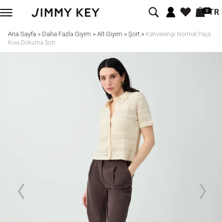
TR
0
Ana Sayfa
Daha Fazla Giyim
Alt Giyim
Şort
>
>
>
>
Kahverengi Normal Paça
Kısa Dokuma Şort