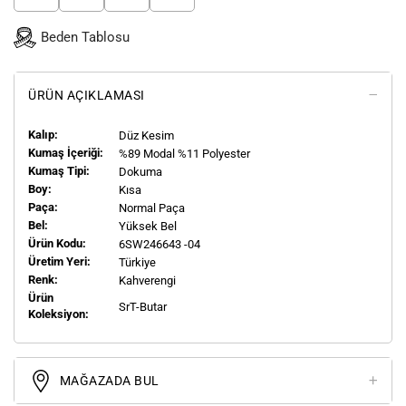
Beden Tablosu
ÜRÜN AÇIKLAMASI
Kalıp:
Düz Kesim
Kumaş İçeriği:
%89 Modal %11 Polyester
Kumaş Tipi:
Dokuma
Boy:
Kısa
Paça:
Normal Paça
Bel:
Yüksek Bel
Ürün Kodu:
6SW246643 -04
Üretim Yeri:
Türkiye
Renk:
Kahverengi
Ürün
SrT-Butar
Koleksiyon:
MAĞAZADA BUL