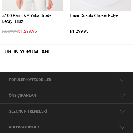
%100 Pamuk V Yaka Brode
Hasır Dokulu Choker Kolye
Detaylı Bluz
₺1.299,95
₺1.299,95
₺2.499,95
ÜRÜN YORUMLARI
POPÜLER KATEGORİLER
ÖNE ÇIKANLAR
SEZONUN TRENDLERİ
KOLEKSİYONLAR