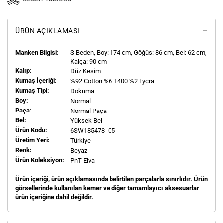
ÜRÜN AÇIKLAMASI
Manken Bilgisi:
S
Beden, Boy:
174
cm, Göğüs: 86 cm, Bel: 62 cm,
Kalça: 90 cm
Kalıp:
Düz Kesim
Kumaş İçeriği:
%92 Cotton %6 T400 %2 Lycra
Kumaş Tipi:
Dokuma
Boy:
Normal
Paça:
Normal Paça
Bel:
Yüksek Bel
Ürün Kodu:
6SW185478 -05
Üretim Yeri:
Türkiye
Renk:
Beyaz
Ürün Koleksiyon:
PnT-Elva
Ürün içeriği, ürün açıklamasında belirtilen parçalarla sınırlıdır. Ürün
görsellerinde kullanılan kemer ve diğer tamamlayıcı aksesuarlar
ürün içeriğine dahil değildir.