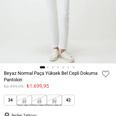
Beyaz Normal Paça Yüksek Bel Cepli Dokuma
Pantolon
₺1.699,95
₺2.499,95
34
36
38
40
42
Gelince Haber Ver
Gelince Haber Ver
Gelince Haber Ver
Beden Tablosu