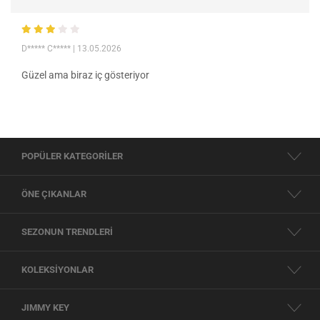
D***** C*****
| 13.05.2026
Güzel ama biraz iç gösteriyor
POPÜLER KATEGORİLER
ÖNE ÇIKANLAR
SEZONUN TRENDLERİ
KOLEKSİYONLAR
JIMMY KEY