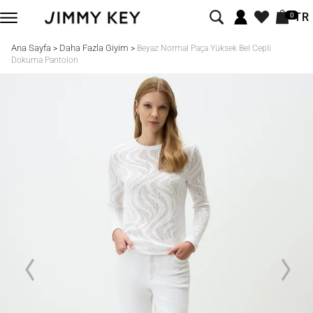
TR
0
Ana Sayfa
Daha Fazla Giyim
>
>
Beyaz Normal Paça Yüksek Bel Cepli
Dokuma Pantolon