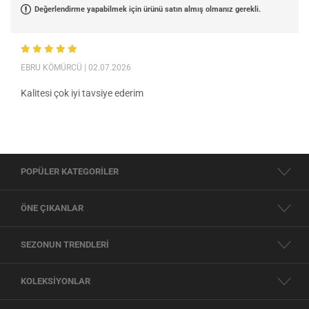
Değerlendirme yapabilmek için ürünü satın almış olmanız gerekli.
EBRU KÖMÜRCÜ
| 02.07.2026
Kalitesi çok iyi tavsiye ederim
POPÜLER KATEGORİLER
ÖNE ÇIKANLAR
SEZONUN TRENDLERİ
KOLEKSİYONLAR