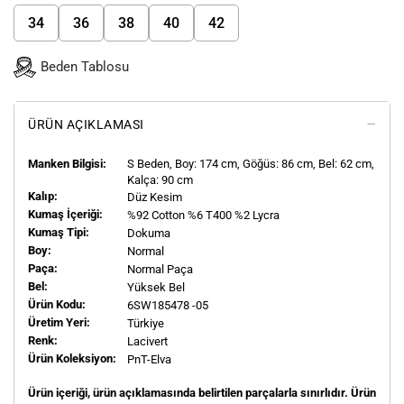
34
36
38
40
42
Beden Tablosu
ÜRÜN AÇIKLAMASI
Manken Bilgisi:
S
Beden, Boy:
174
cm, Göğüs: 86 cm, Bel: 62 cm,
Kalça: 90 cm
Kalıp:
Düz Kesim
Kumaş İçeriği:
%92 Cotton %6 T400 %2 Lycra
Kumaş Tipi:
Dokuma
Boy:
Normal
Paça:
Normal Paça
Bel:
Yüksek Bel
Ürün Kodu:
6SW185478 -05
Üretim Yeri:
Türkiye
Renk:
Lacivert
Ürün Koleksiyon:
PnT-Elva
Ürün içeriği, ürün açıklamasında belirtilen parçalarla sınırlıdır. Ürün