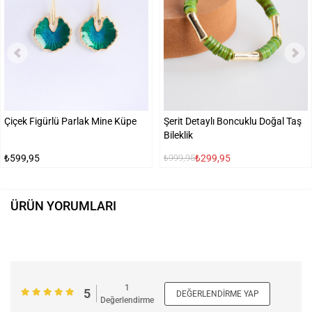
Çiçek Figürlü Parlak Mine Küpe
Şerit Detaylı Boncuklu Doğal Taş
Bileklik
₺599,95
₺299,95
₺999,95
ÜRÜN YORUMLARI
1
5
DEĞERLENDIRME YAP
Değerlendirme