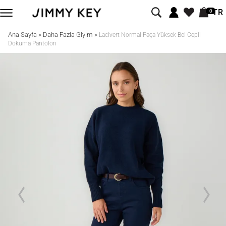
TR
0
Ana Sayfa
Daha Fazla Giyim
>
>
Lacivert Normal Paça Yüksek Bel Cepli
Dokuma Pantolon