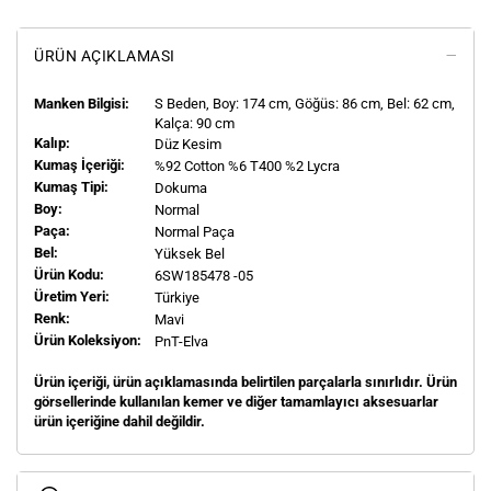
ÜRÜN AÇIKLAMASI
Manken Bilgisi:
S
Beden, Boy:
174
cm, Göğüs: 86 cm, Bel: 62 cm,
Kalça: 90 cm
Kalıp:
Düz Kesim
Kumaş İçeriği:
%92 Cotton %6 T400 %2 Lycra
Kumaş Tipi:
Dokuma
Boy:
Normal
Paça:
Normal Paça
Bel:
Yüksek Bel
Ürün Kodu:
6SW185478 -05
Üretim Yeri:
Türkiye
Renk:
Mavi
Ürün Koleksiyon:
PnT-Elva
Ürün içeriği, ürün açıklamasında belirtilen parçalarla sınırlıdır. Ürün
görsellerinde kullanılan kemer ve diğer tamamlayıcı aksesuarlar
ürün içeriğine dahil değildir.