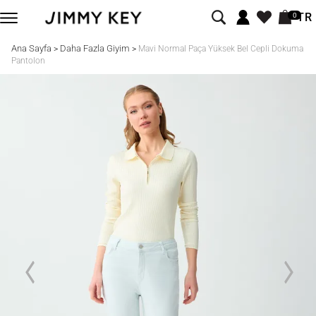
TR
0
Ana Sayfa
Daha Fazla Giyim
>
>
Mavi Normal Paça Yüksek Bel Cepli Dokuma
Pantolon