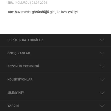
EBRU KÖMÜRCÜ
| 02.07.2026
Tam buz mavisi göründüğü gibi, kalitesi çok iyi
POPÜLER KATEGORİLER
ÖNE ÇIKANLAR
SEZONUN TRENDLERİ
KOLEKSİYONLAR
JIMMY KEY
YARDIM