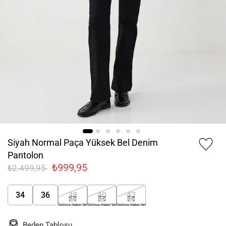
Siyah Normal Paça Yüksek Bel Denim
Pantolon
₺999,95
₺2.499,95
34
36
38
40
42
Gelince Haber Ver
Gelince Haber Ver
Gelince Haber Ver
Beden Tablosu