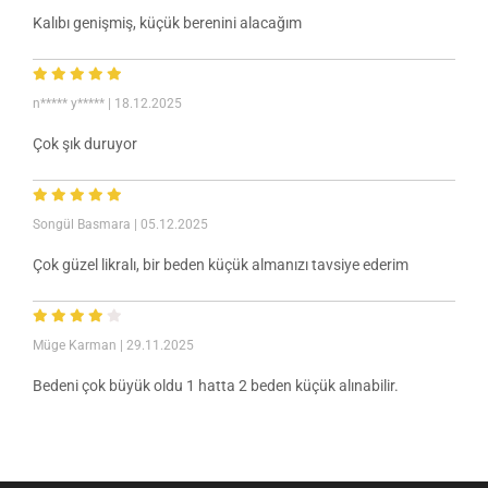
Kalıbı genişmiş, küçük berenini alacağım
n***** y*****
| 18.12.2025
Çok şık duruyor
Songül Basmara
| 05.12.2025
Çok güzel likralı, bir beden küçük almanızı tavsiye ederim
Müge Karman
| 29.11.2025
Bedeni çok büyük oldu 1 hatta 2 beden küçük alınabilir.