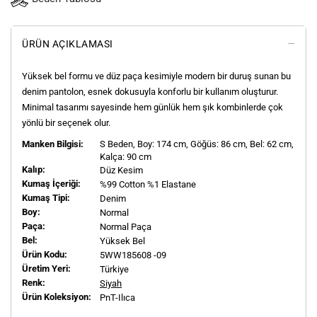
ÜRÜN AÇIKLAMASI
Yüksek bel formu ve düz paça kesimiyle modern bir duruş sunan bu
denim pantolon, esnek dokusuyla konforlu bir kullanım oluşturur.
Minimal tasarımı sayesinde hem günlük hem şık kombinlerde çok
yönlü bir seçenek olur.
Manken Bilgisi:
S
Beden, Boy:
174
cm, Göğüs: 86 cm, Bel: 62 cm,
Kalça: 90 cm
Kalıp:
Düz Kesim
Kumaş İçeriği:
%99 Cotton %1 Elastane
Kumaş Tipi:
Denim
Boy:
Normal
Paça:
Normal Paça
Bel:
Yüksek Bel
Ürün Kodu:
5WW185608 -09
Üretim Yeri:
Türkiye
Renk:
Siyah
Ürün Koleksiyon:
PnT-Ilıca