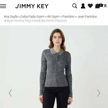
TR
0
Ana Sayfa
Daha Fazla Giyim
Alt Giyim
Pantolon
Jean Pantolon
>
>
>
>
>
Siyah Normal Paça Yüksek Bel Denim Pantolon