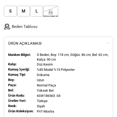
S
M
L
XL
Gelince Haber Ver
Beden Tablosu
ÜRÜN AÇIKLAMASI
Manken Bilgisi:
S
Beden, Boy:
174
cm, Göğüs: 86 cm, Bel: 62 cm,
Kalça: 90 cm
Kalıp:
Düz Kesim
Kumaş İçeriği:
%85 Modal %15 Polyester
Kumaş Tipi:
Dokuma
Boy:
Uzun
Paça:
Normal Paça
Bel:
Yüksek Bel
Ürün Kodu:
6SW186563 -04
Üretim Yeri:
Türkiye
Renk:
Siyah
Ürün Koleksiyon:
PnT-Mostra