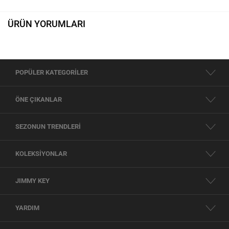
ÜRÜN YORUMLARI
POPÜLER KATEGORİLER
ÖNE ÇIKANLAR
SEZONUN TRENDLERİ
KOLEKSİYONLAR
JIMMY KEY
YARDIM