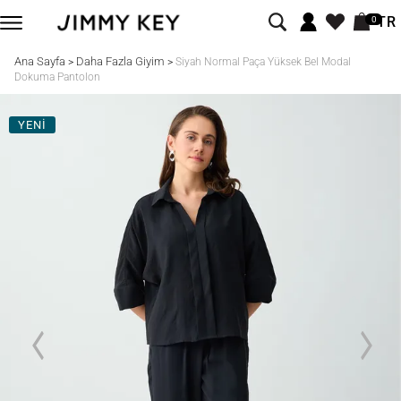
TR
0
Ana Sayfa
Daha Fazla Giyim
>
>
Siyah Normal Paça Yüksek Bel Modal
Dokuma Pantolon
YENİ