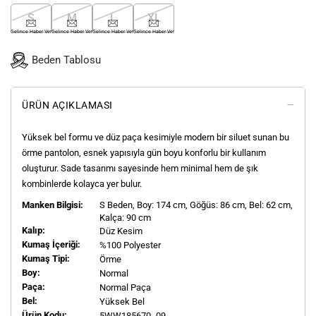
S
M
L
XL
Gelince Haber Ver
Gelince Haber Ver
Gelince Haber Ver
Gelince Haber Ver
Beden Tablosu
ÜRÜN AÇIKLAMASI
Yüksek bel formu ve düz paça kesimiyle modern bir siluet sunan bu
örme pantolon, esnek yapısıyla gün boyu konforlu bir kullanım
oluşturur. Sade tasarımı sayesinde hem minimal hem de şık
kombinlerde kolayca yer bulur.
Manken Bilgisi:
S
Beden, Boy:
174
cm, Göğüs: 86 cm, Bel: 62 cm,
Kalça: 90 cm
Kalıp:
Düz Kesim
Kumaş İçeriği:
%100 Polyester
Kumaş Tipi:
Örme
Boy:
Normal
Paça:
Normal Paça
Bel:
Yüksek Bel
Ürün Kodu:
5WW185670 -09