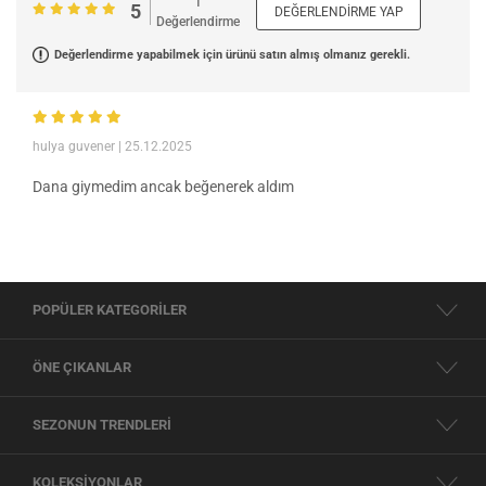
1
5
DEĞERLENDIRME YAP
Değerlendirme
Değerlendirme yapabilmek için ürünü satın almış olmanız gerekli.
hulya guvener
| 25.12.2025
Dana giymedim ancak beğenerek aldım
POPÜLER KATEGORİLER
ÖNE ÇIKANLAR
SEZONUN TRENDLERİ
KOLEKSİYONLAR