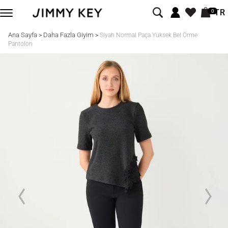
TR
0
Ana Sayfa
Daha Fazla Giyim
>
>
Siyah Normal Paça Yüksek Bel Örme
Pantolon