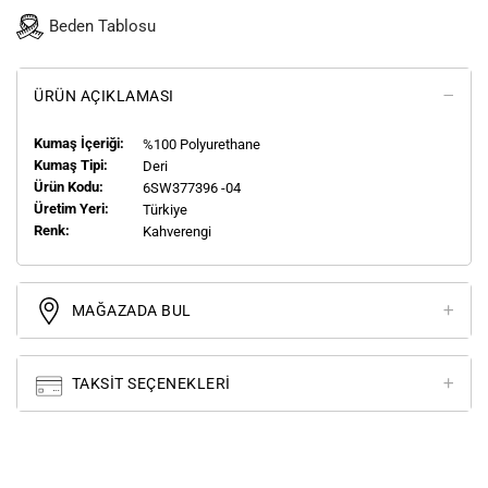
Beden Tablosu
ÜRÜN AÇIKLAMASI
Kumaş İçeriği:
%100 Polyurethane
Kumaş Tipi:
Deri
Ürün Kodu:
6SW377396 -04
Üretim Yeri:
Türkiye
Renk:
Kahverengi
MAĞAZADA BUL
TAKSIT SEÇENEKLERI