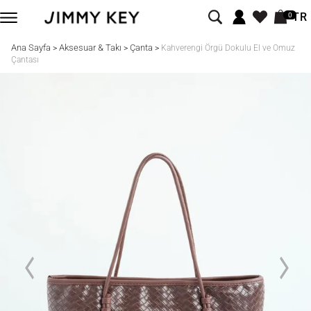
TR
0
Ana Sayfa
Aksesuar & Takı
Çanta
>
>
>
Kahverengi Örgü Dokulu El ve Omuz
Çantası