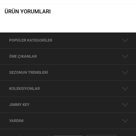
ÜRÜN YORUMLARI
POPÜLER KATEGORİLER
ÖNE ÇIKANLAR
SEZONUN TRENDLERİ
KOLEKSİYONLAR
JIMMY KEY
YARDIM