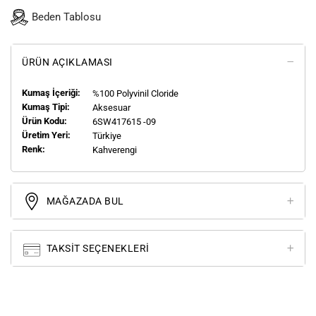
Beden Tablosu
ÜRÜN AÇIKLAMASI
Kumaş İçeriği:
%100 Polyvinil Cloride
Kumaş Tipi:
Aksesuar
Ürün Kodu:
6SW417615 -09
Üretim Yeri:
Türkiye
Renk:
Kahverengi
MAĞAZADA BUL
TAKSIT SEÇENEKLERI