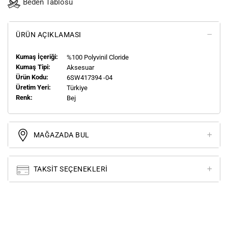
Beden Tablosu
ÜRÜN AÇIKLAMASI
Kumaş İçeriği:
%100 Polyvinil Cloride
Kumaş Tipi:
Aksesuar
Ürün Kodu:
6SW417394 -04
Üretim Yeri:
Türkiye
Renk:
Bej
MAĞAZADA BUL
TAKSIT SEÇENEKLERI