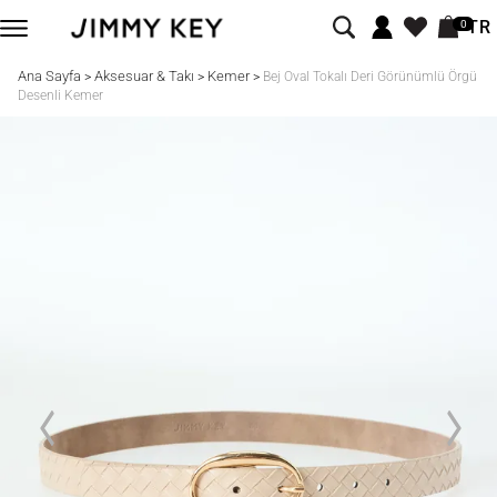
TR
0
Ana Sayfa
Aksesuar & Takı
Kemer
>
>
>
Bej Oval Tokalı Deri Görünümlü Örgü
Desenli Kemer