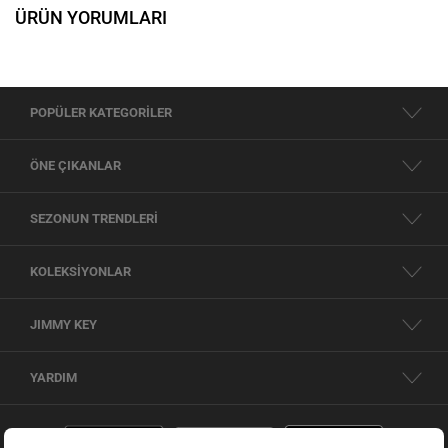
ÜRÜN YORUMLARI
POPÜLER KATEGORİLER
ÖNE ÇIKANLAR
SEZONUN TRENDLERİ
KOLEKSİYONLAR
JIMMY KEY
YARDIM