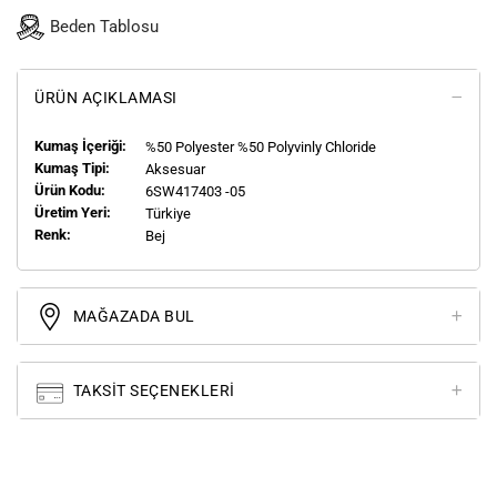
Beden Tablosu
ÜRÜN AÇIKLAMASI
Kumaş İçeriği:
%50 Polyester %50 Polyvinly Chloride
Kumaş Tipi:
Aksesuar
Ürün Kodu:
6SW417403 -05
Üretim Yeri:
Türkiye
Renk:
Bej
MAĞAZADA BUL
TAKSIT SEÇENEKLERI