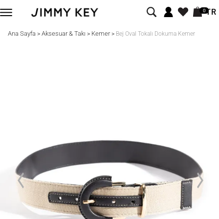
TR
0
Ana Sayfa
Aksesuar & Takı
Kemer
>
>
>
Bej Oval Tokalı Dokuma Kemer