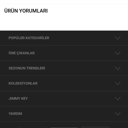
ÜRÜN YORUMLARI
POPÜLER KATEGORİLER
ÖNE ÇIKANLAR
SEZONUN TRENDLERİ
KOLEKSİYONLAR
JIMMY KEY
YARDIM