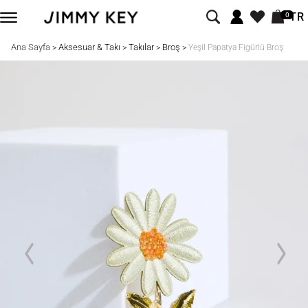
TR
0
Ana Sayfa
Aksesuar & Takı
Takılar
Broş
>
>
>
>
Yeşil Papatya Figürlü Broş