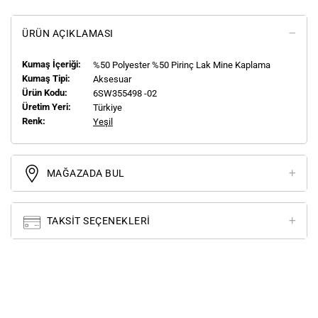
ÜRÜN AÇIKLAMASI
Kumaş İçeriği:
%50 Polyester %50 Pirinç Lak Mine Kaplama
Kumaş Tipi:
Aksesuar
Ürün Kodu:
6SW355498 -02
Üretim Yeri:
Türkiye
Renk:
Yeşil
MAĞAZADA BUL
TAKSIT SEÇENEKLERI