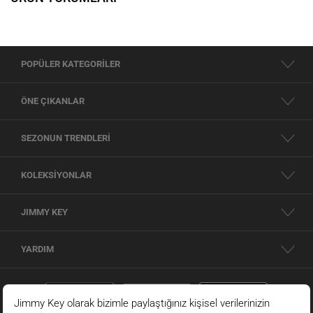
POPÜLER KATEGORİLER
ÖNE ÇIKANLAR
SEZONUN TRENDLERİ
KOLEKSİYONLAR
JIMMY KEY
YARDIM