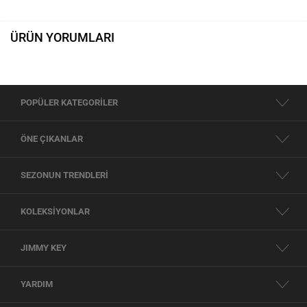
ÜRÜN YORUMLARI
POPÜLER KATEGORİLER
ÖNE ÇIKANLAR
SEZONUN TRENDLERİ
KOLEKSİYONLAR
JIMMY KEY
YARDIM