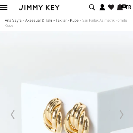
TR
0
Ana Sayfa
Aksesuar & Takı
Takılar
Küpe
>
>
>
>
Sarı Parlak Asimetrik Formlu
Küpe