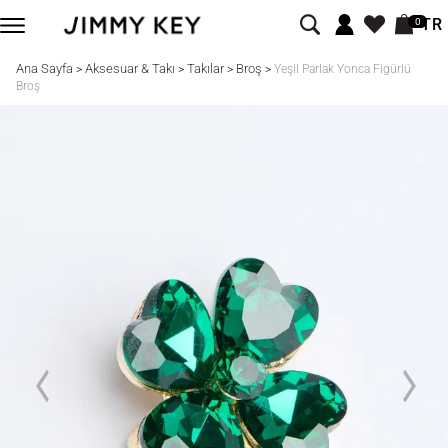
TR
0
Ana Sayfa
Aksesuar & Takı
Takılar
Broş
>
>
>
>
Yeşil Parlak Yonca Figürlü
Broş