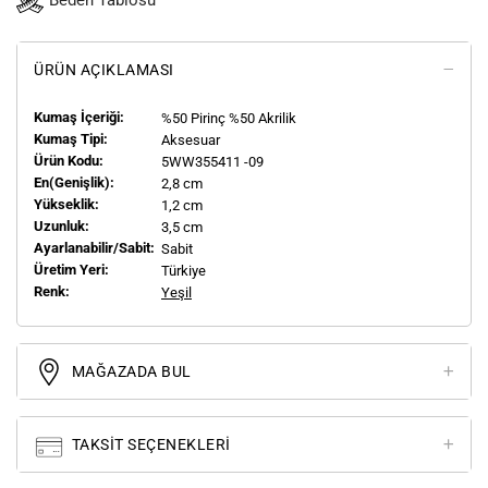
Beden Tablosu
ÜRÜN AÇIKLAMASI
Kumaş İçeriği:
%50 Pirinç %50 Akrilik
Kumaş Tipi:
Aksesuar
Ürün Kodu:
5WW355411 -09
En(genişlik):
2,8 cm
Yükseklik:
1,2 cm
Uzunluk:
3,5 cm
Ayarlanabilir/Sabit:
Sabit
Üretim Yeri:
Türkiye
Renk:
Yeşil
MAĞAZADA BUL
TAKSIT SEÇENEKLERI