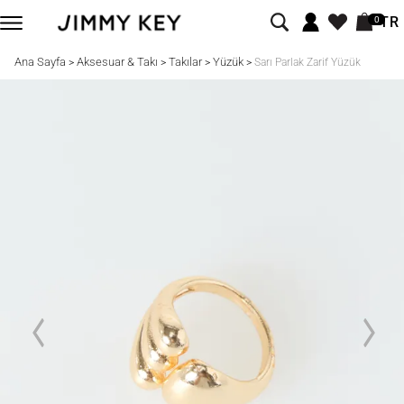
TR
0
Ana Sayfa
Aksesuar & Takı
Takılar
Yüzük
>
>
>
>
Sarı Parlak Zarif Yüzük