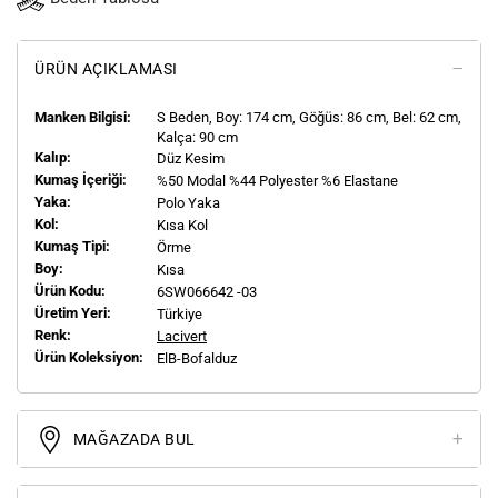
ÜRÜN AÇIKLAMASI
Manken Bilgisi:
S
Beden, Boy:
174
cm, Göğüs: 86 cm, Bel: 62 cm,
Kalça: 90 cm
Kalıp:
Düz Kesim
Kumaş İçeriği:
%50 Modal %44 Polyester %6 Elastane
Yaka:
Polo Yaka
Kol:
Kısa Kol
Kumaş Tipi:
Örme
Boy:
Kısa
Ürün Kodu:
6SW066642 -03
Üretim Yeri:
Türkiye
Renk:
Lacivert
Ürün Koleksiyon:
ElB-Bofalduz
MAĞAZADA BUL