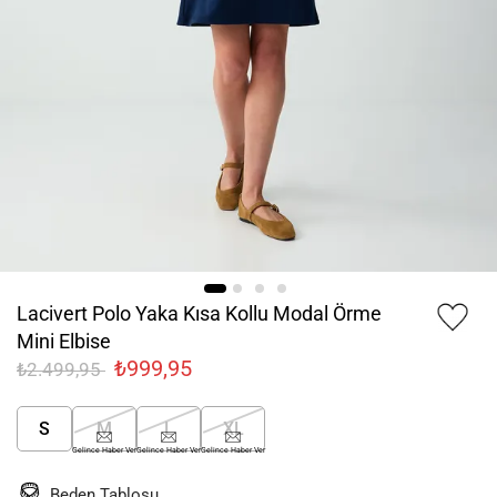
Lacivert Polo Yaka Kısa Kollu Modal Örme
Mini Elbise
₺999,95
₺2.499,95
S
M
L
XL
Gelince Haber Ver
Gelince Haber Ver
Gelince Haber Ver
Beden Tablosu