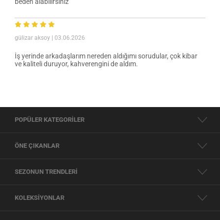
beden alabilirsiniz
gülizar aksoy
| 03.06.2026
İş yerinde arkadaşlarım nereden aldığımı sorudular, çok kibar
ve kaliteli duruyor, kahverengini de aldım.
POPÜLER KATEGORİLER
ÖNE ÇIKANLAR
SEZONUN TRENDLERİ
KOLEKSİYONLAR