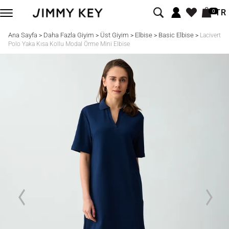
TR
0
Ana Sayfa
Daha Fazla Giyim
Üst Giyim
Elbise
Basic Elbise
>
>
>
>
>
Lacivert
Polo Yaka Kısa Kollu Modal Örme Mini Elbise