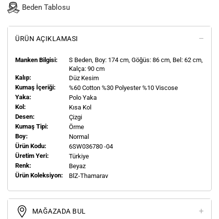
Beden Tablosu
ÜRÜN AÇIKLAMASI
Manken Bilgisi:
S
Beden, Boy:
174
cm, Göğüs: 86 cm, Bel: 62 cm,
Kalça: 90 cm
Kalıp:
Düz Kesim
Kumaş İçeriği:
%60 Cotton %30 Polyester %10 Viscose
Yaka:
Polo Yaka
Kol:
Kısa Kol
Desen:
Çizgi
Kumaş Tipi:
Örme
Boy:
Normal
Ürün Kodu:
6SW036780 -04
Üretim Yeri:
Türkiye
Renk:
Beyaz
Ürün Koleksiyon:
BlZ-Thamarav
MAĞAZADA BUL