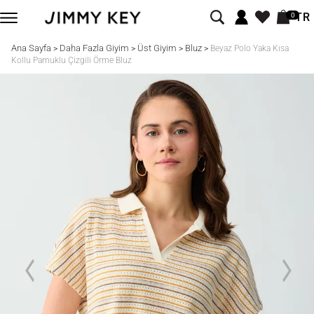
TR
0
Ana Sayfa
Daha Fazla Giyim
Üst Giyim
Bluz
>
>
>
>
Beyaz Polo Yaka Kısa
Kollu Pamuklu Çizgili Örme Bluz