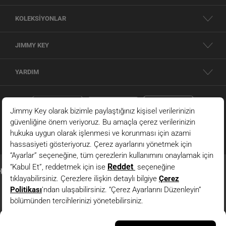
KOLEKSİYONLAR
JIMMY KEY
YARDIM
Beyaz Polo Yaka Kısa Kollu Pamuklu Çizgili Örme Bluz