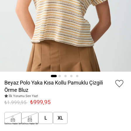
Beyaz Polo Yaka Kısa Kollu Pamuklu Çizgili
Örme Bluz
İlk Yorumu Sen Yaz!
₺999,95
₺1.999,95
S
M
L
XL
Gelince Haber Ver
Gelince Haber Ver