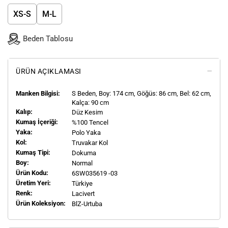
XS-S
M-L
Beden Tablosu
ÜRÜN AÇIKLAMASI
Manken Bilgisi:
S
Beden, Boy:
174
cm, Göğüs: 86 cm, Bel: 62 cm,
Kalça: 90 cm
Kalıp:
Düz Kesim
Kumaş İçeriği:
%100 Tencel
Yaka:
Polo Yaka
Kol:
Truvakar Kol
Kumaş Tipi:
Dokuma
Boy:
Normal
Ürün Kodu:
6SW035619 -03
Üretim Yeri:
Türkiye
Renk:
Lacivert
Ürün Koleksiyon:
BlZ-Urtuba