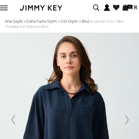
TR
0
Ana Sayfa
Daha Fazla Giyim
Üst Giyim
Bluz
>
>
>
>
Lacivert Polo Yaka
Truvakar Kol Dokuma Bluz