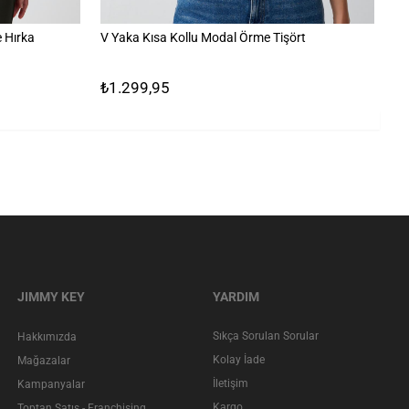
 Hırka
V Yaka Kısa Kollu Modal Örme Tişört
%1
₺1.299,95
₺
JIMMY KEY
YARDIM
Sıkça Sorulan Sorular
Hakkımızda
Kolay İade
Mağazalar
İletişim
Kampanyalar
Kargo
Toptan Satış - Franchising