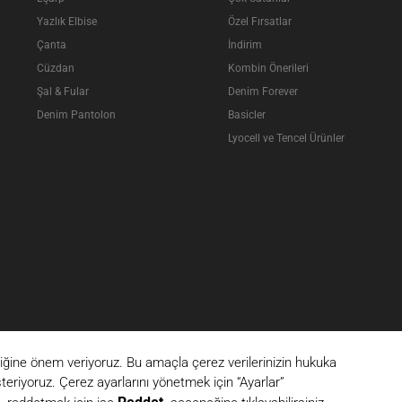
Yazlık Elbise
Özel Fırsatlar
Çanta
İndirim
Cüzdan
Kombin Önerileri
Şal & Fular
Denim Forever
Denim Pantolon
Basicler
Lyocell ve Tencel Ürünler