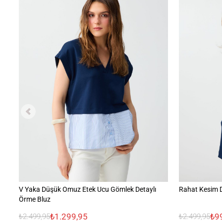
V Yaka Düşük Omuz Etek Ucu Gömlek Detaylı
Rahat Kesim 
Örme Bluz
₺1.299,95
₺9
₺2.499,95
₺2.499,95