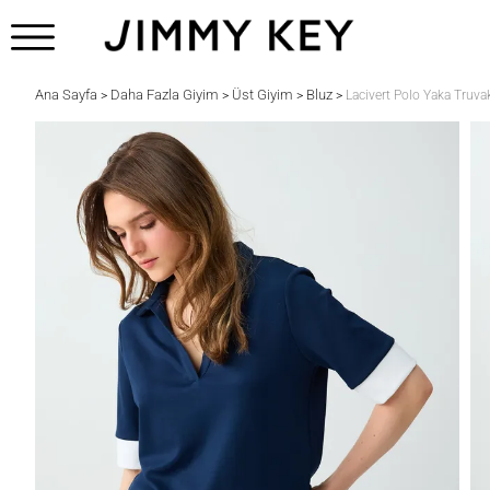
Ana Sayfa
Daha Fazla Giyim
Üst Giyim
Bluz
>
>
>
>
Lacivert Polo Yaka Truv