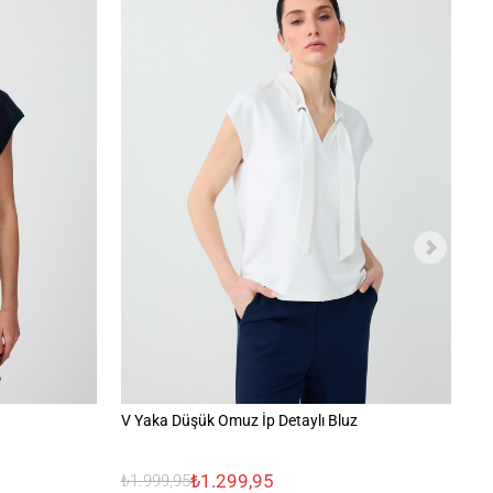
V Yaka Düşük Omuz İp Detaylı Bluz
Bi
₺1.299,95
₺1.999,95
₺2