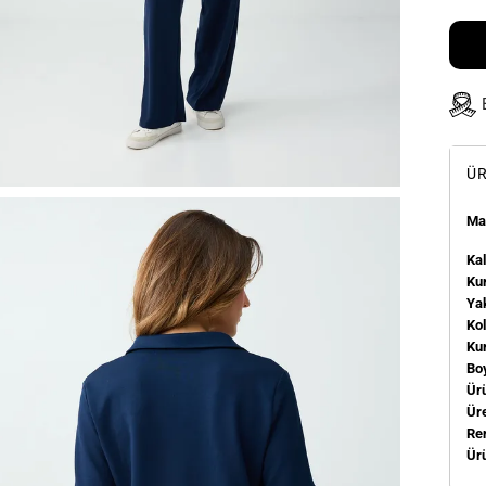
ÜR
Man
Kal
Kum
Ya
Ko
Ku
Bo
Ür
Üre
Re
Ür