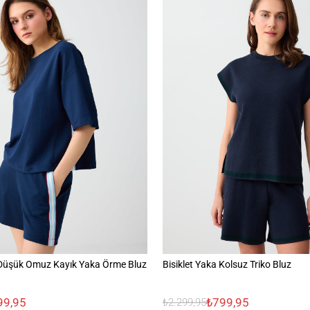
Düşük Omuz Kayık Yaka Örme Bluz
Bisiklet Yaka Kolsuz Triko Bluz
99,95
₺799,95
₺2.299,95