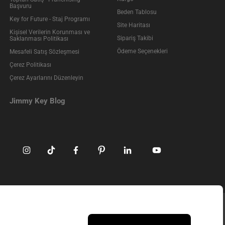
Başvuru
Beden Tablosu
Key for Future - Staj Programı
Site Haritası
Kişisel Verilerin Korunması ve
Sipariş Takibi
Saklanması Politikası
Ödeme Seçenekleri
Mesafeli Satış Sözleşmesi
Çerez Politikası
Çerez Ayarlarını Düzenleyin
Jimmy Key Blog