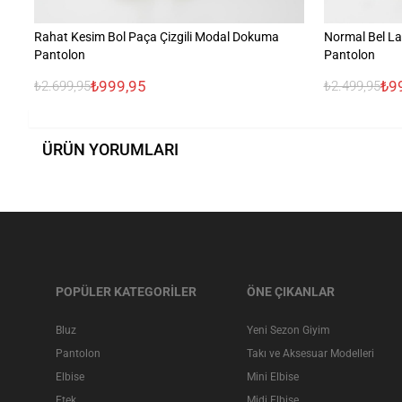
Rahat Kesim Bol Paça Çizgili Modal Dokuma
Normal Bel La
Pantolon
Pantolon
₺999,95
₺9
₺2.699,95
₺2.499,95
ÜRÜN YORUMLARI
POPÜLER KATEGORİLER
ÖNE ÇIKANLAR
Bluz
Yeni Sezon Giyim
Pantolon
Takı ve Aksesuar Modelleri
Elbise
Mini Elbise
Etek
Midi Elbise