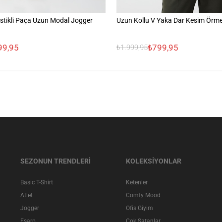
stikli Paça Uzun Modal Jogger
Uzun Kollu V Yaka Dar Kesim Örme
99,95
₺799,95
₺1.999,95
SEZONUN TRENDLERİ
KOLEKSİYONLAR
Basic T-Shirt
Ketenler
Atlet
Comfy Mood
Jogger
Ofis Giyim
Eşarp
Çok Satanlar