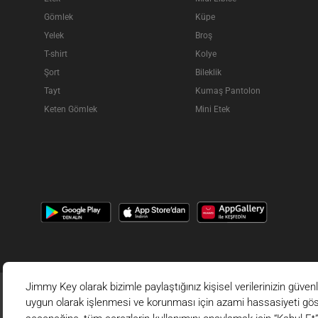
Gömlek
Küpe
Yelek
Broş
T-shirt
Kolye
Şort
Bileklik
Tayt
Kumaş Pantolon
Keten Gömlek
Mini Etek