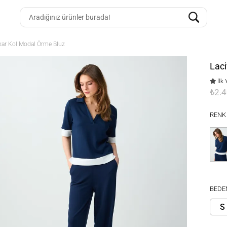
akar Kol Modal Örme Bluz
Laci
İlk 
₺2.
RENK
BEDE
S