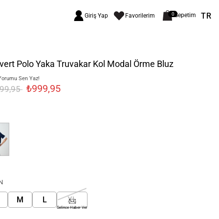
TR
0
Sepetim
Giriş Yap
Favorilerim
vert Polo Yaka Truvakar Kol Modal Örme Bluz
Yorumu Sen Yaz!
₺999,95
499,95
N
M
L
XL
Gelince Haber Ver