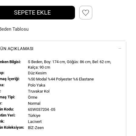
SEPETE EKLE
Beden Tablosu
ÜN AÇIKLAMASI
ken Bilgisi:
S
Beden, Boy:
174
cm, Göğüs: 86 cm, Bel: 62 cm,
Kalça: 90 cm
ıp:
Düz Kesim
aş İçeriği:
%50 Modal %44 Polyester %6 Elastane
ka:
Polo Yaka
l:
Truvakar Kol
maş Tipi:
Örme
y:
Normal
ün Kodu:
6SW037204 -05
tim Yeri:
Türkiye
nk:
Lacivert
ün Koleksiyon:
BlZ-Zeen