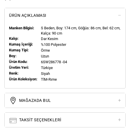
ÜRÜN AÇIKLAMASI
Manken Bilgisi:
S
Beden, Boy:
174
cm, Göğüs: 86 cm, Bel: 62 cm,
Kalça: 90 cm
Kalıp:
Dar Kesim
Kumaş İçeriği:
%100 Polyester
Kumaş Tipi:
Örme
Boy:
Uzun
Ürün Kodu:
6SW286778 -04
Üretim Yeri:
Türkiye
Renk:
Siyah
Ürün Koleksiyon:
TlM-Rıme
MAĞAZADA BUL
TAKSIT SEÇENEKLERI