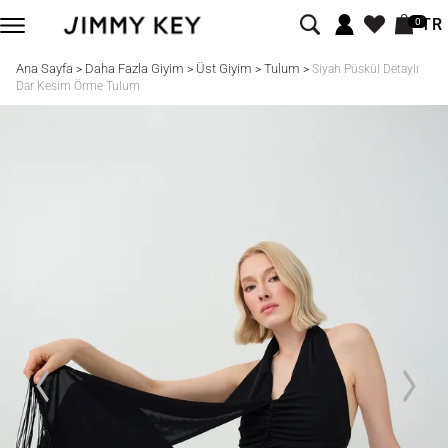
TR
0
Ana Sayfa
Daha Fazla Giyim
Üst Giyim
Tulum
>
>
>
>
Siyah Püskül Detaylı
Dar Kesim Örme Tulum