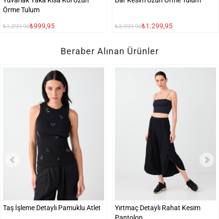
Yuvarlak Yaka Kısa Kol Uzun
Dar Kesim Uzun Örme Tulum
Örme Tulum
₺999,95
₺1.299,95
₺1.299,95
₺3.999,95
Beraber Alınan Ürünler
Taş İşleme Detaylı Pamuklu Atlet
Yırtmaç Detaylı Rahat Kesim
Pantolon