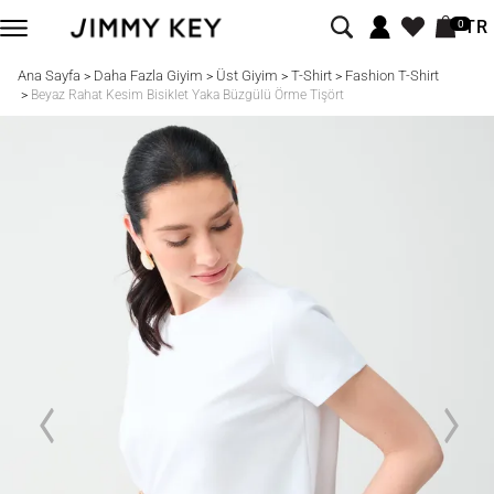
TR
0
Ana Sayfa
Daha Fazla Giyim
Üst Giyim
T-Shirt
Fashion T-Shirt
>
>
>
>
>
Beyaz Rahat Kesim Bisiklet Yaka Büzgülü Örme Tişört