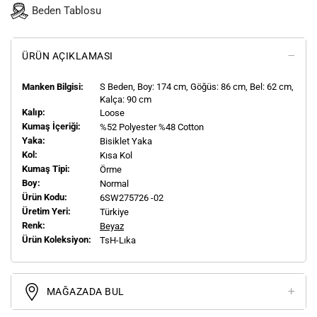
Beden Tablosu
ÜRÜN AÇIKLAMASI
Manken Bilgisi:
S
Beden, Boy:
174
cm, Göğüs: 86 cm, Bel: 62 cm,
Kalça: 90 cm
Kalıp:
Loose
Kumaş İçeriği:
%52 Polyester %48 Cotton
Yaka:
Bisiklet Yaka
Kol:
Kısa Kol
Kumaş Tipi:
Örme
Boy:
Normal
Ürün Kodu:
6SW275726 -02
Üretim Yeri:
Türkiye
Renk:
Beyaz
Ürün Koleksiyon:
TsH-Lıka
MAĞAZADA BUL