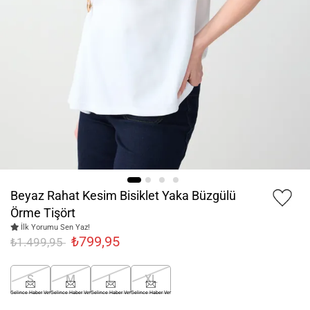
Beyaz Rahat Kesim Bisiklet Yaka Büzgülü
Örme Tişört
İlk Yorumu Sen Yaz!
₺799,95
₺1.499,95
S
M
L
XL
Gelince Haber Ver
Gelince Haber Ver
Gelince Haber Ver
Gelince Haber Ver