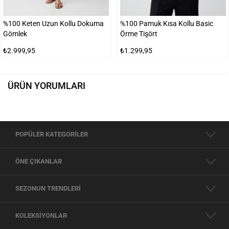
%100 Keten Uzun Kollu Dokuma
%100 Pamuk Kısa Kollu Basic
Gömlek
Örme Tişört
₺2.999,95
₺1.299,95
ÜRÜN YORUMLARI
POPÜLER KATEGORİLER
ÖNE ÇIKANLAR
SEZONUN TRENDLERİ
KOLEKSİYONLAR