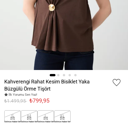
Kahverengi Rahat Kesim Bisiklet Yaka
Büzgülü Örme Tişört
İlk Yorumu Sen Yaz!
₺799,95
₺1.499,95
S
M
L
XL
Gelince Haber Ver
Gelince Haber Ver
Gelince Haber Ver
Gelince Haber Ver