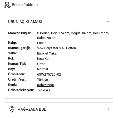
Beden Tablosu
ÜRÜN AÇIKLAMASI
Manken Bilgisi:
S
Beden, Boy:
174
cm, Göğüs: 86 cm, Bel: 62 cm,
Kalça: 90 cm
Kalıp:
Loose
Kumaş İçeriği:
%52 Polyester %48 Cotton
Yaka:
Bisiklet Yaka
Kol:
Kısa Kol
Kumaş Tipi:
Örme
Boy:
Normal
Ürün Kodu:
6SW275726 -02
Üretim Yeri:
Türkiye
Renk:
Kahverengi
Ürün Koleksiyon:
TsH-Lıka
MAĞAZADA BUL