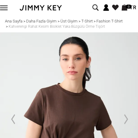
TR
0
Ana Sayfa
Daha Fazla Giyim
Üst Giyim
T-Shirt
Fashion T-Shirt
>
>
>
>
>
Kahverengi Rahat Kesim Bisiklet Yaka Büzgülü Örme Tişört