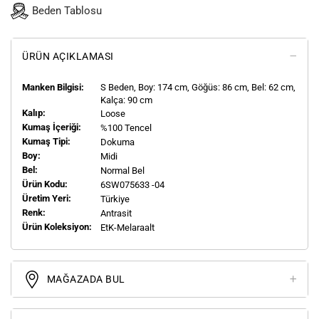
Beden Tablosu
ÜRÜN AÇIKLAMASI
Manken Bilgisi:
S
Beden, Boy:
174
cm, Göğüs: 86 cm, Bel: 62 cm,
Kalça: 90 cm
Kalıp:
Loose
Kumaş İçeriği:
%100 Tencel
Kumaş Tipi:
Dokuma
Boy:
Midi
Bel:
Normal Bel
Ürün Kodu:
6SW075633 -04
Üretim Yeri:
Türkiye
Renk:
Antrasit
Ürün Koleksiyon:
EtK-Melaraalt
MAĞAZADA BUL