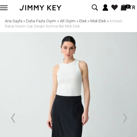
TR
0
Ana Sayfa
Daha Fazla Giyim
Alt Giyim
Etek
Midi Etek
>
>
>
>
>
Antrasit
Rahat Kesim Cep Detaylı Normal Bel Midi Etek