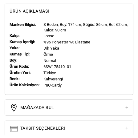
ÜRÜN AÇIKLAMASI
Manken Bilgisi:
S
Beden, Boy:
174
cm, Göğüs: 86 cm, Bel: 62 cm,
Kalça: 90 cm
Kalıp:
Loose
Kumaş İçeriği:
%95 Polyester %5 Elastane
Yaka:
Dik Yaka
Kumaş Tipi:
Örme
Boy:
Normal
Ürün Kodu:
6SW175410 -01
Üretim Yeri:
Türkiye
Renk:
Kahverengi
Ürün Koleksiyon:
PnC-Cardy
MAĞAZADA BUL
TAKSIT SEÇENEKLERI