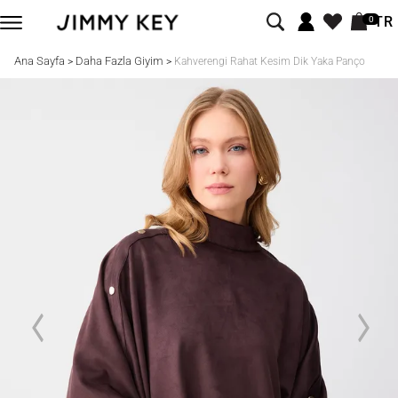
TR
0
Ana Sayfa
Daha Fazla Giyim
>
>
Kahverengi Rahat Kesim Dik Yaka Panço