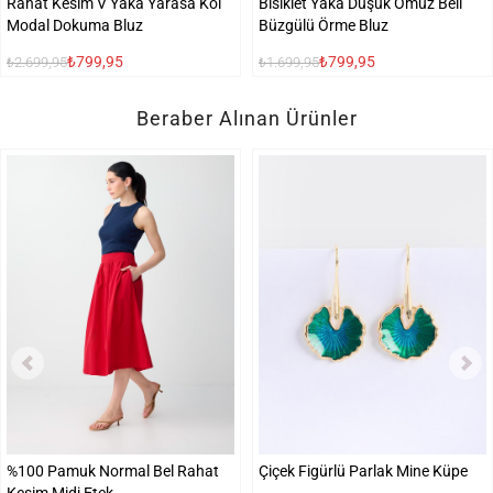
Rahat Kesim V Yaka Yarasa Kol
Bisiklet Yaka Düşük Omuz Beli
Modal Dokuma Bluz
Büzgülü Örme Bluz
₺799,95
₺799,95
₺2.699,95
₺1.699,95
Beraber Alınan Ürünler
%100 Pamuk Normal Bel Rahat
Çiçek Figürlü Parlak Mine Küpe
Kesim Midi Etek