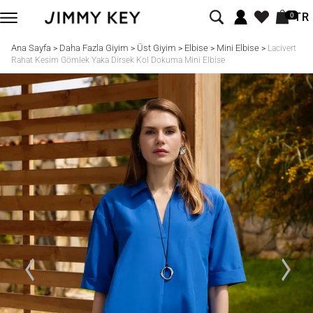
TR
0
Ana Sayfa
Daha Fazla Giyim
Üst Giyim
Elbise
Mini Elbise
>
>
>
>
>
Lacivert
Rahat Kesim Gömlek Yaka Dirsek Kol Dokuma Mini Elbise