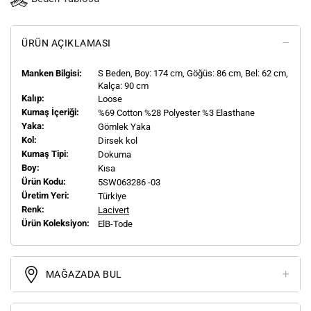
ÜRÜN AÇIKLAMASI
Manken Bilgisi:
S
Beden, Boy:
174
cm, Göğüs: 86 cm, Bel: 62 cm,
Kalça: 90 cm
Kalıp:
Loose
Kumaş İçeriği:
%69 Cotton %28 Polyester %3 Elasthane
Yaka:
Gömlek Yaka
Kol:
Dirsek kol
Kumaş Tipi:
Dokuma
Boy:
Kısa
Ürün Kodu:
5SW063286 -03
Üretim Yeri:
Türkiye
Renk:
Lacivert
Ürün Koleksiyon:
ElB-Tode
MAĞAZADA BUL