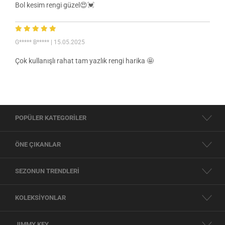
Bol kesim rengi güzel😍💓
G***** B*****
| 15.05.2025
Çok kullanışlı rahat tam yazlık rengi harika 🤩
POPÜLER KATEGORİLER
ÖNE ÇIKANLAR
SEZONUN TRENDLERİ
KOLEKSİYONLAR
JIMMY KEY