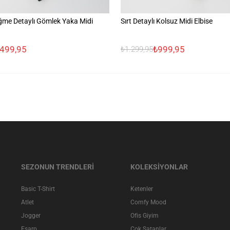
me Detaylı Gömlek Yaka Midi
Sırt Detaylı Kolsuz Midi Elbise
.499,95
₺999,95
₺1.299,95
SEZONUN TRENDLERİ
KOLEKSİYONLAR
Basic T-Shirt
Ketenler
Atlet
Comfy Mood
Jogger
Ofis Giyim
Eşarp
Çok Satanlar