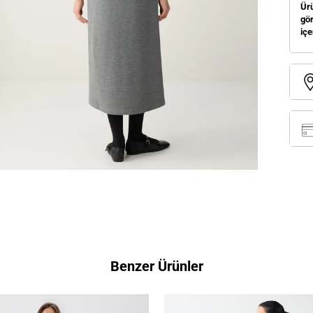
Ürü
gör
içe
Benzer Ürünler