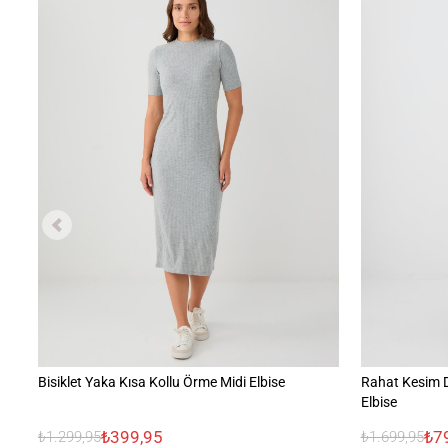
Bisiklet Yaka Kısa Kollu Örme Midi Elbise
Rahat Kesim D
Elbise
₺399,95
₺7
₺1.299,95
₺1.699,95