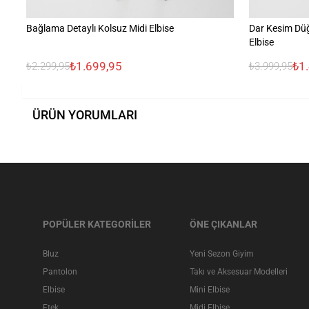
Bağlama Detaylı Kolsuz Midi Elbise
Dar Kesim Düğ
Elbise
₺1.699,95
₺1
₺2.299,95
₺3.999,95
ÜRÜN YORUMLARI
POPÜLER KATEGORİLER
ÖNE ÇIKANLAR
Bluz
Yeni Sezon Giyim
Pantolon
Takı ve Aksesuar Modelleri
Elbise
Mini Elbise
Etek
Midi Elbise