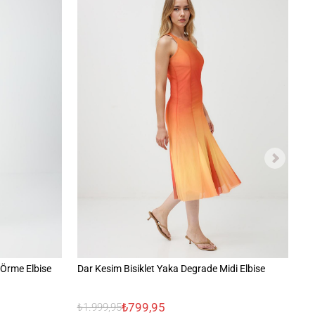
 Örme Elbise
Dar Kesim Bisiklet Yaka Degrade Midi Elbise
Yu
₺799,95
₺1.999,95
₺1