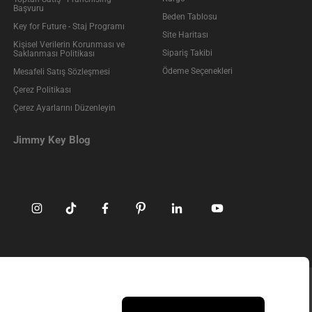
Başvuru
Beden Tablosu
Key for Future - Staj Programı
Site Haritası
Kişisel Verilerin Korunması ve
Sipariş Takibi
Saklanması Politikası
Ödeme Seçenekleri
Mesafeli Satış Sözleşmesi
Çerez Politikası
Çerez Ayarlarını Düzenleyin
Jimmy Key Blog