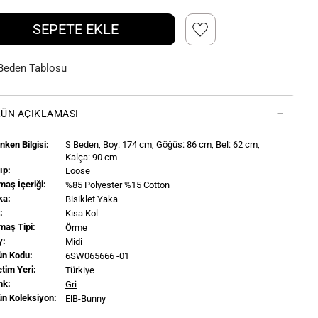
SEPETE EKLE
Beden Tablosu
ÜN AÇIKLAMASI
ken Bilgisi:
S
Beden, Boy:
174
cm, Göğüs: 86 cm, Bel: 62 cm,
Kalça: 90 cm
ıp:
Loose
aş İçeriği:
%85 Polyester %15 Cotton
ka:
Bisiklet Yaka
l:
Kısa Kol
maş Tipi:
Örme
y:
Midi
ün Kodu:
6SW065666 -01
tim Yeri:
Türkiye
nk:
Gri
ün Koleksiyon:
ElB-Bunny