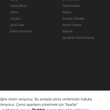
Yazlık Elbise
Özel Fırsatlar
Çanta
İndirim
Cüzdan
Kombin Önerileri
Şal & Fular
Denim Forever
Denim Pantolon
Basicler
Lyocell ve Tencel Ürünler