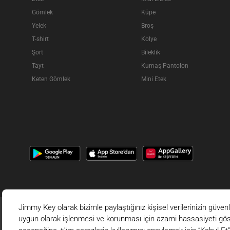
Gömlek
Küpe
Yelek
Broş
T-shirt
Kolye
Şort
Bileklik
Tayt
Kumaş Pantolon
Keten Gömlek
Mini Etek