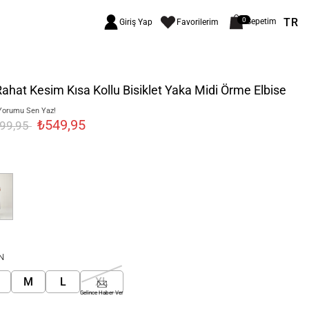
TR
0
Sepetim
Giriş Yap
Favorilerim
Rahat Kesim Kısa Kollu Bisiklet Yaka Midi Örme Elbise
Yorumu Sen Yaz!
₺549,95
999,95
N
M
L
XL
Gelince Haber Ver