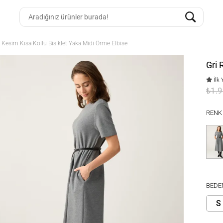
 Kesim Kısa Kollu Bisiklet Yaka Midi Örme Elbise
Gri 
İlk 
₺1.
RENK
BEDE
S