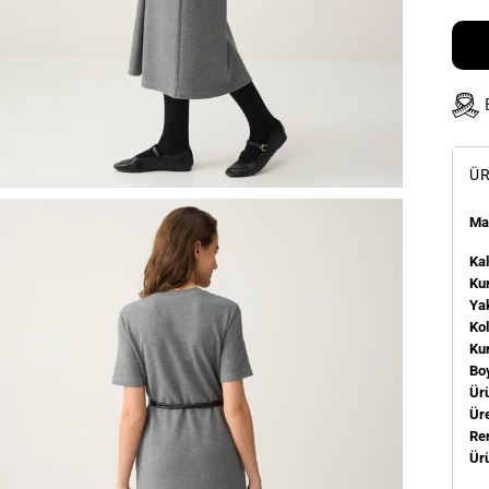
ÜR
Man
Kal
Kum
Ya
Ko
Ku
Bo
Ür
Üre
Re
Ür