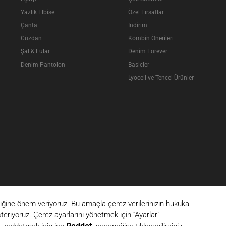
Yazlık Elbise
Özel Fırsatlar
Çanta
İndirim
Cüzdan
Kombin Önerileri
Şal & Fular
Denim Forever
Denim Pantolon
Basicler
Lyocell ve Tencel Ürünler