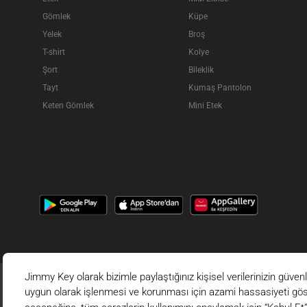
Gömlek
Küpe
Yelek
Broş
T-shirt
Kolye
Şort
Bileklik
Tayt
Kumaş Pantolon
Keten Gömlek
Mini Etek