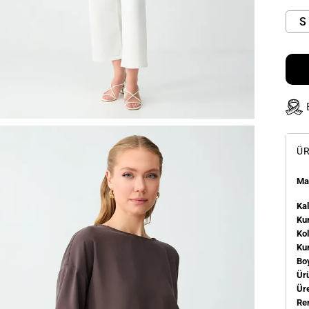
S
ÜR
Man
Kal
Kum
Ko
Ku
Bo
Ür
Üre
Re