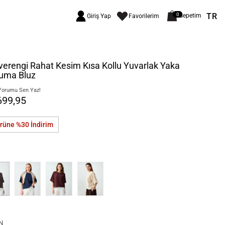
TR
0
Sepetim
Giriş Yap
Favorilerim
erengi Rahat Kesim Kısa Kollu Yuvarlak Yaka
uma Bluz
Yorumu Sen Yaz!
699,95
ürüne %30
İndirim
N