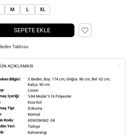
M
L
XL
SEPETE EKLE
Beden Tablosu
ÜN AÇIKLAMASI
ken Bilgisi:
S
Beden, Boy:
174
cm, Göğüs: 86 cm, Bel: 62 cm,
Kalça: 90 cm
ıp:
Loose
aş İçeriği:
%84 Modal %16 Polyester
l:
Kısa Kol
maş Tipi:
Dokuma
y:
Normal
ün Kodu:
6SW036562 -04
tim Yeri:
Türkiye
nk:
Kahverengi