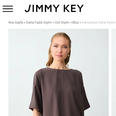
Ana Sayfa
Daha Fazla Giyim
Üst Giyim
Bluz
>
>
>
>
Kahverengi Rahat Kesim 