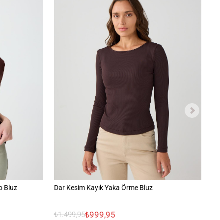
o Bluz
Dar Kesim Kayık Yaka Örme Bluz
Çi
₺999,95
₺1.499,95
₺1