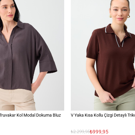
Truvakar Kol Modal Dokuma Bluz
V Yaka Kısa Kollu Çizgi Detaylı Trik
₺999,95
₺2.299,95