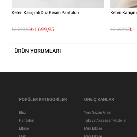
Keten Karışımlı Düz Kesim Pantolon
Keten Karışıml
₺1.699,95
₺1
₺3.299,95
₺3.699,95
ÜRÜN YORUMLARI
POPÜLER KATEGORİLER
ÖNE ÇIKANLAR
Bluz
Yeni Sezon Giyim
Pantolon
Takı ve Aksesuar Modelleri
Elbise
Mini Elbise
Etek
Midi Elbise