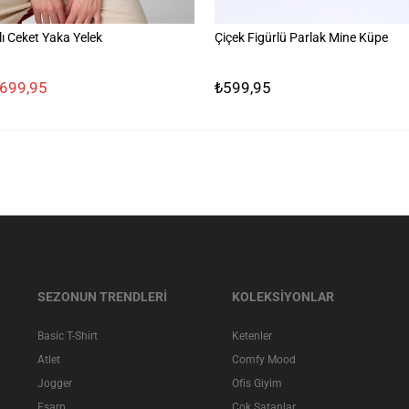
ı Ceket Yaka Yelek
Çiçek Figürlü Parlak Mine Küpe
.699,95
₺599,95
SEZONUN TRENDLERİ
KOLEKSİYONLAR
Basic T-Shirt
Ketenler
Atlet
Comfy Mood
Jogger
Ofis Giyim
Eşarp
Çok Satanlar