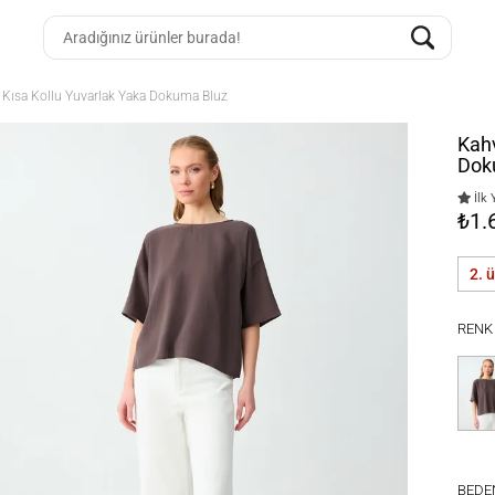
Kısa Kollu Yuvarlak Yaka Dokuma Bluz
Kahv
Dok
İlk 
₺1.
2. 
RENK
BEDE