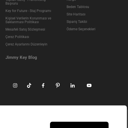
Başvuru
Beden Tablosu
Key for Future - Staj Programı
Site Haritası
Kişisel Verilerin Korunması ve
Sipariş Takibi
Saklanması Politikası
Ödeme Seçenekleri
Mesafeli Satış Sözleşmesi
Çerez Politikası
Çerez Ayarlarını Düzenleyin
Jimmy Key Blog