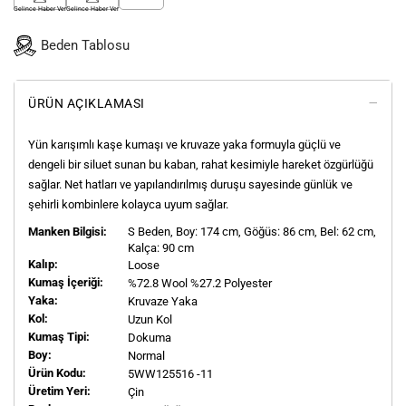
Gelince Haber Ver
Gelince Haber Ver
Beden Tablosu
ÜRÜN AÇIKLAMASI
Yün karışımlı kaşe kumaşı ve kruvaze yaka formuyla güçlü ve
dengeli bir siluet sunan bu kaban, rahat kesimiyle hareket özgürlüğü
sağlar. Net hatları ve yapılandırılmış duruşu sayesinde günlük ve
şehirli kombinlere kolayca uyum sağlar.
Manken Bilgisi:
S
Beden, Boy:
174
cm, Göğüs: 86 cm, Bel: 62 cm,
Kalça: 90 cm
Kalıp:
Loose
Kumaş İçeriği:
%72.8 Wool %27.2 Polyester
Yaka:
Kruvaze Yaka
Kol:
Uzun Kol
Kumaş Tipi:
Dokuma
Boy:
Normal
Ürün Kodu:
5WW125516 -11
Üretim Yeri:
Çin