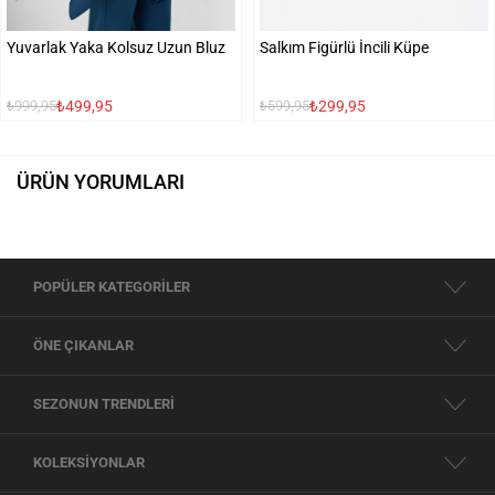
Yuvarlak Yaka Kolsuz Uzun Bluz
Salkım Figürlü İncili Küpe
₺499,95
₺299,95
₺999,95
₺599,95
ÜRÜN YORUMLARI
POPÜLER KATEGORİLER
ÖNE ÇIKANLAR
SEZONUN TRENDLERİ
KOLEKSİYONLAR