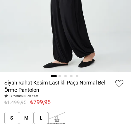
Siyah Rahat Kesim Lastikli Paça Normal Bel
Örme Pantolon
İlk Yorumu Sen Yaz!
₺799,95
₺1.499,95
S
M
L
XL
Gelince Haber Ver