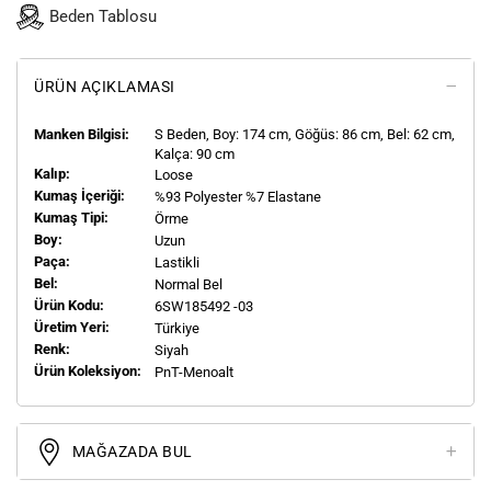
Beden Tablosu
ÜRÜN AÇIKLAMASI
Manken Bilgisi:
S
Beden, Boy:
174
cm, Göğüs: 86 cm, Bel: 62 cm,
Kalça: 90 cm
Kalıp:
Loose
Kumaş İçeriği:
%93 Polyester %7 Elastane
Kumaş Tipi:
Örme
Boy:
Uzun
Paça:
Lastikli
Bel:
Normal Bel
Ürün Kodu:
6SW185492 -03
Üretim Yeri:
Türkiye
Renk:
Siyah
Ürün Koleksiyon:
PnT-Menoalt
MAĞAZADA BUL