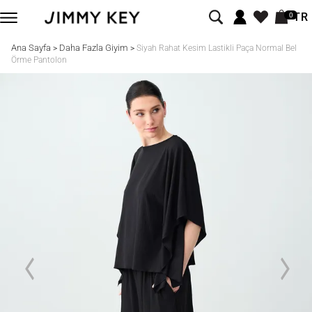
TR
0
Ana Sayfa
Daha Fazla Giyim
>
>
Siyah Rahat Kesim Lastikli Paça Normal Bel
Örme Pantolon