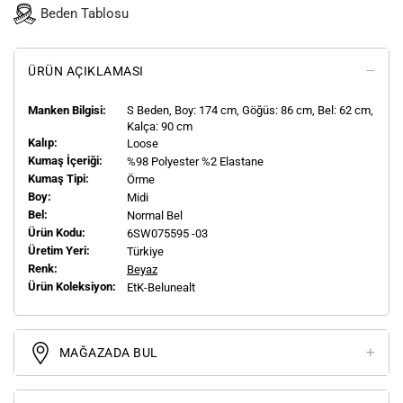
Beden Tablosu
ÜRÜN AÇIKLAMASI
Manken Bilgisi:
S
Beden, Boy:
174
cm, Göğüs: 86 cm, Bel: 62 cm,
Kalça: 90 cm
Kalıp:
Loose
Kumaş İçeriği:
%98 Polyester %2 Elastane
Kumaş Tipi:
Örme
Boy:
Midi
Bel:
Normal Bel
Ürün Kodu:
6SW075595 -03
Üretim Yeri:
Türkiye
Renk:
Beyaz
Ürün Koleksiyon:
EtK-Belunealt
MAĞAZADA BUL