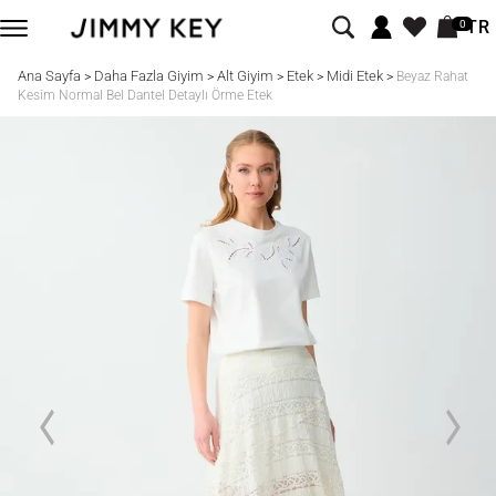
TR
0
Ana Sayfa
Daha Fazla Giyim
Alt Giyim
Etek
Midi Etek
>
>
>
>
>
Beyaz Rahat
Kesim Normal Bel Dantel Detaylı Örme Etek